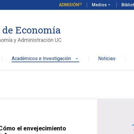
ADMISIÓN
Medios
arrow_drop_down
Biblio
o de Economía
nomía y Administración UC
Académicos e Investigación
Noticias
arrow_drop_down
 Cómo el envejecimiento