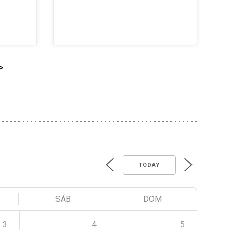
>
TODAY
SÁB
DOM
3
4
5