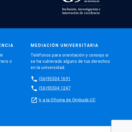
ENCIA
MEDIACIÓN UNIVERSITARIA
de
Teléfonos para orientación y consejo si
énero o
se ha vulnerado alguno de tus derechos
en la universidad.
phone
(56)95504 1691
phone
(56)95504 1247
launch
Ir a la Oficina de Ombuds UC