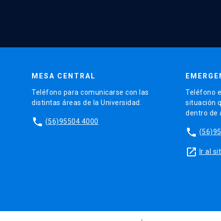
MESA CENTRAL
EMERGE
Teléfono para comunicarse con las
Teléfono e
distintas áreas de la Universidad.
situación 
dentro de
phone
(56)95504 4000
phone
(56)9
launch
Ir al 