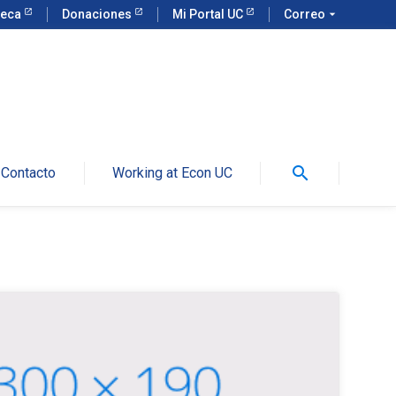
teca
Donaciones
Mi Portal UC
Correo
arrow_drop_down
search
Contacto
Working at Econ UC