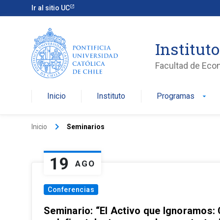
Ir al sitio UC
Institut
Facultad de Eco
Inicio
Instituto
Programas
arrow_drop_down
keyboard_arrow_right
Inicio
Seminarios
19
AGO
Conferencias
Seminario: “El Activo que Ignoramos: