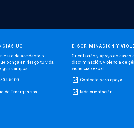
NCIAS UC
DISCRIMINACIÓN Y VIOL
n caso de accidente o
Orientación y apoyo en casos 
que ponga en riesgo tu vida
discriminación, violencia de g
 algún campus.
violencia sexual.
launch
5504 5000
Contacto para apoyo
launch
sitio de Emergencias
Más orientación