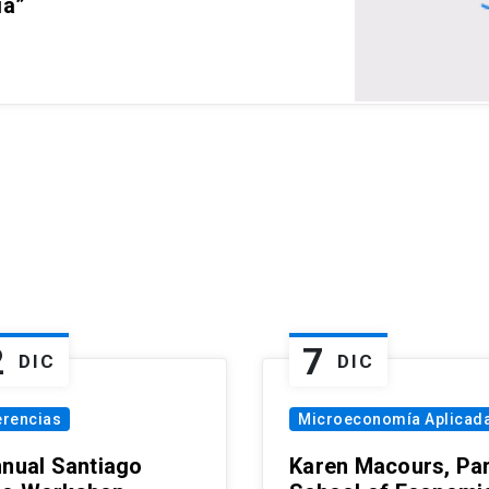
ia”
2
7
DIC
DIC
erencias
Microeconomía Aplicad
nnual Santiago
Karen Macours, Par