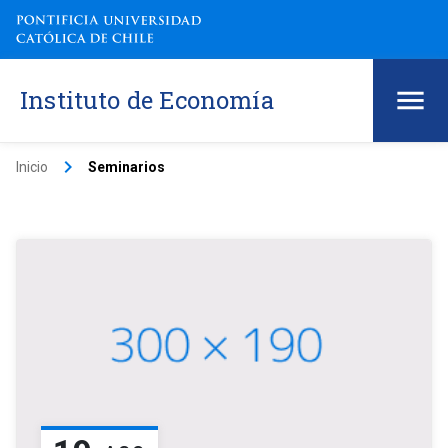
Instituto de Economía
keyboard_arrow_right
Inicio
Seminarios