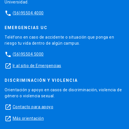
Universidad.
phone
(56)95504 4000
EMERGENCIAS UC
Teléfono en caso de accidente o situación que ponga en
riesgo tu vida dentro de algún campus.
phone
(56)95504 5000
launch
Ir al sitio de Emergencias
DISCRIMINACIÓN Y VIOLENCIA
Orientación y apoyo en casos de discriminación, violencia de
género o violencia sexual.
launch
Contacto para apoyo
launch
Más orientación