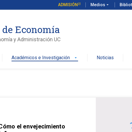
ADMISIÓN
Medios
arrow_drop_down
Biblio
o de Economía
nomía y Administración UC
Académicos e Investigación
Noticias
arrow_drop_down
 Cómo el envejecimiento