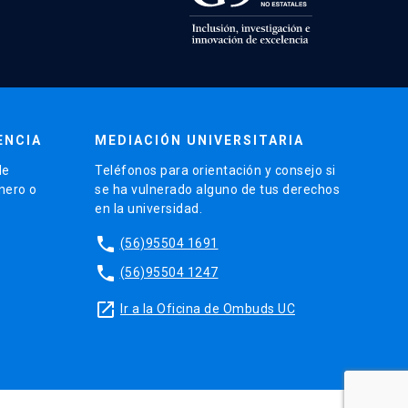
ENCIA
MEDIACIÓN UNIVERSITARIA
de
Teléfonos para orientación y consejo si
énero o
se ha vulnerado alguno de tus derechos
en la universidad.
phone
(56)95504 1691
phone
(56)95504 1247
launch
Ir a la Oficina de Ombuds UC