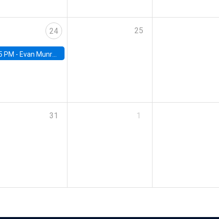
25
24
5 PM -
Evan Munro, Neyman Visiting Assistant Professor in the Department of Statistics at UC Berkeley
31
1