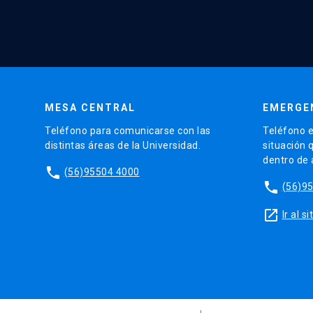
MESA CENTRAL
EMERGE
Teléfono para comunicarse con las
Teléfono e
distintas áreas de la Universidad.
situación 
dentro de
phone
(56)95504 4000
phone
(56)9
launch
Ir al 