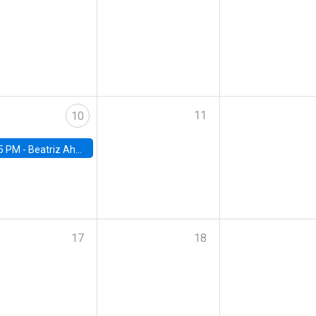
11
10
5 PM -
Beatriz Ahumada, PhD candidate, Universidad de Pittsburgh
17
18