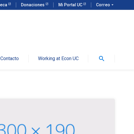
teca
Donaciones
Mi Portal UC
Correo
arrow_drop_down
search
Contacto
Working at Econ UC