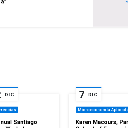
ia”
2
7
DIC
DIC
erencias
Microeconomía Aplicad
nnual Santiago
Karen Macours, Par