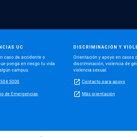
NCIAS UC
DISCRIMINACIÓN Y VIOL
n caso de accidente o
Orientación y apoyo en casos 
que ponga en riesgo tu vida
discriminación, violencia de g
 algún campus.
violencia sexual.
launch
5504 5000
Contacto para apoyo
launch
sitio de Emergencias
Más orientación