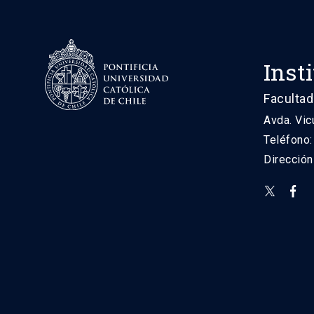
Inst
Facultad
Avda. Vic
Teléfono
Direcció