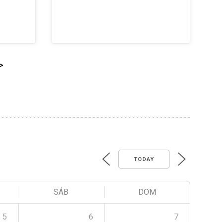
>
TODAY
SÁB
DOM
5
6
7