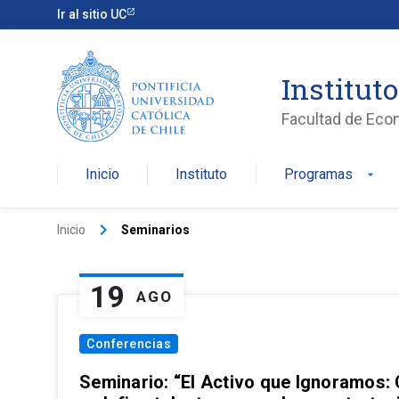
Ir al sitio UC
Institut
Facultad de Eco
Inicio
Instituto
Programas
arrow_drop_down
keyboard_arrow_right
Inicio
Seminarios
19
AGO
Conferencias
Seminario: “El Activo que Ignoramos: