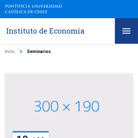
Instituto de Economía
keyboard_arrow_right
Inicio
Seminarios