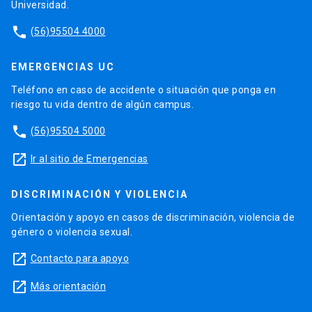
Universidad.
phone
(56)95504 4000
EMERGENCIAS UC
Teléfono en caso de accidente o situación que ponga en
riesgo tu vida dentro de algún campus.
phone
(56)95504 5000
launch
Ir al sitio de Emergencias
DISCRIMINACIÓN Y VIOLENCIA
Orientación y apoyo en casos de discriminación, violencia de
género o violencia sexual.
launch
Contacto para apoyo
launch
Más orientación