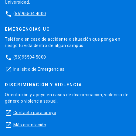
Universidad.
phone
(56)95504 4000
EMERGENCIAS UC
Teléfono en caso de accidente o situación que ponga en
riesgo tu vida dentro de algún campus.
phone
(56)95504 5000
launch
Ir al sitio de Emergencias
DISCRIMINACIÓN Y VIOLENCIA
Orientación y apoyo en casos de discriminación, violencia de
género o violencia sexual.
launch
Contacto para apoyo
launch
Más orientación