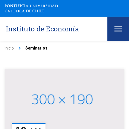
Instituto de Economía
keyboard_arrow_right
Inicio
Seminarios