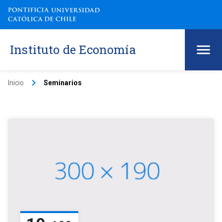
Instituto de Economía
keyboard_arrow_right
Inicio
Seminarios