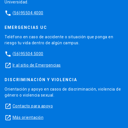
Universidad.
phone
(56)95504 4000
EMERGENCIAS UC
Teléfono en caso de accidente o situación que ponga en
riesgo tu vida dentro de algún campus.
phone
(56)95504 5000
launch
Ir al sitio de Emergencias
DISCRIMINACIÓN Y VIOLENCIA
Orientación y apoyo en casos de discriminación, violencia de
género o violencia sexual.
launch
Contacto para apoyo
launch
Más orientación