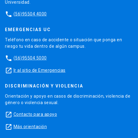
Universidad.
phone
(56)95504 4000
EMERGENCIAS UC
Teléfono en caso de accidente o situación que ponga en
riesgo tu vida dentro de algún campus.
phone
(56)95504 5000
launch
Ir al sitio de Emergencias
DISCRIMINACIÓN Y VIOLENCIA
Orientación y apoyo en casos de discriminación, violencia de
género o violencia sexual.
launch
Contacto para apoyo
launch
Más orientación