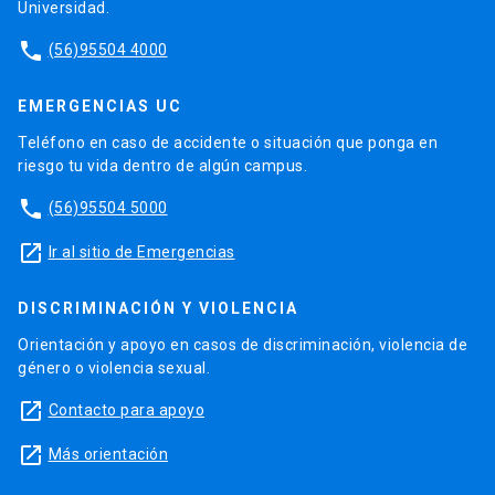
Universidad.
phone
(56)95504 4000
EMERGENCIAS UC
Teléfono en caso de accidente o situación que ponga en
riesgo tu vida dentro de algún campus.
phone
(56)95504 5000
launch
Ir al sitio de Emergencias
DISCRIMINACIÓN Y VIOLENCIA
Orientación y apoyo en casos de discriminación, violencia de
género o violencia sexual.
launch
Contacto para apoyo
launch
Más orientación