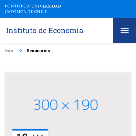
Instituto de Economía
keyboard_arrow_right
Inicio
Seminarios