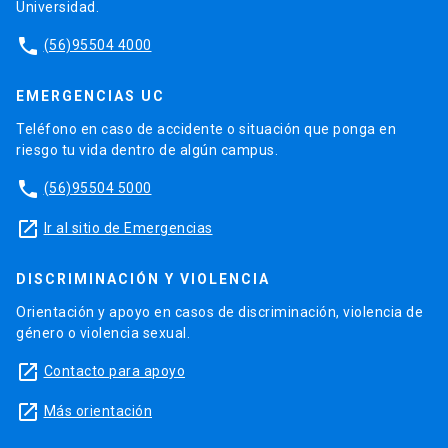
Universidad.
phone
(56)95504 4000
EMERGENCIAS UC
Teléfono en caso de accidente o situación que ponga en
riesgo tu vida dentro de algún campus.
phone
(56)95504 5000
launch
Ir al sitio de Emergencias
DISCRIMINACIÓN Y VIOLENCIA
Orientación y apoyo en casos de discriminación, violencia de
género o violencia sexual.
launch
Contacto para apoyo
launch
Más orientación