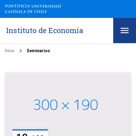
Instituto de Economía
keyboard_arrow_right
Inicio
Seminarios