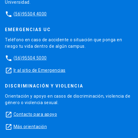
Universidad.
phone
(56)95504 4000
EMERGENCIAS UC
Teléfono en caso de accidente o situación que ponga en
riesgo tu vida dentro de algún campus.
phone
(56)95504 5000
launch
Ir al sitio de Emergencias
DISCRIMINACIÓN Y VIOLENCIA
Orientación y apoyo en casos de discriminación, violencia de
género o violencia sexual.
launch
Contacto para apoyo
launch
Más orientación