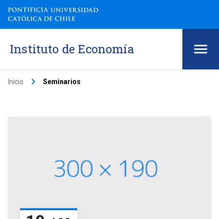
Instituto de Economía
keyboard_arrow_right
Inicio
Seminarios