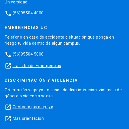
Universidad.
phone
(56)95504 4000
EMERGENCIAS UC
Teléfono en caso de accidente o situación que ponga en
riesgo tu vida dentro de algún campus.
phone
(56)95504 5000
launch
Ir al sitio de Emergencias
DISCRIMINACIÓN Y VIOLENCIA
Orientación y apoyo en casos de discriminación, violencia de
género o violencia sexual.
launch
Contacto para apoyo
launch
Más orientación