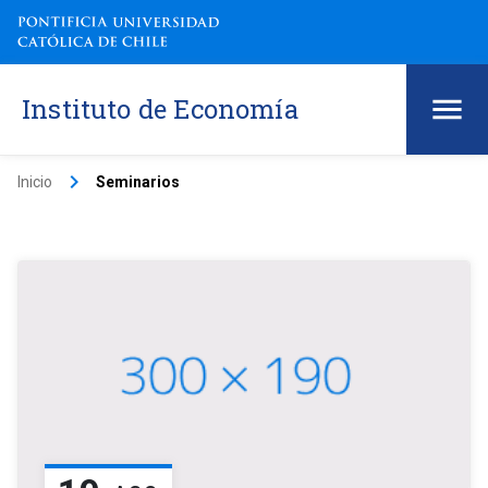
Instituto de Economía
keyboard_arrow_right
Inicio
Seminarios