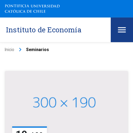
Instituto de Economía
keyboard_arrow_right
Inicio
Seminarios