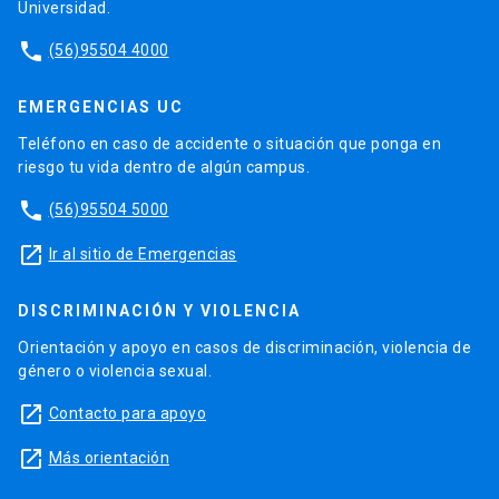
Universidad.
phone
(56)95504 4000
EMERGENCIAS UC
Teléfono en caso de accidente o situación que ponga en
riesgo tu vida dentro de algún campus.
phone
(56)95504 5000
launch
Ir al sitio de Emergencias
DISCRIMINACIÓN Y VIOLENCIA
Orientación y apoyo en casos de discriminación, violencia de
género o violencia sexual.
launch
Contacto para apoyo
launch
Más orientación