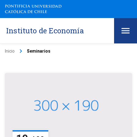
Instituto de Economía
keyboard_arrow_right
Inicio
Seminarios