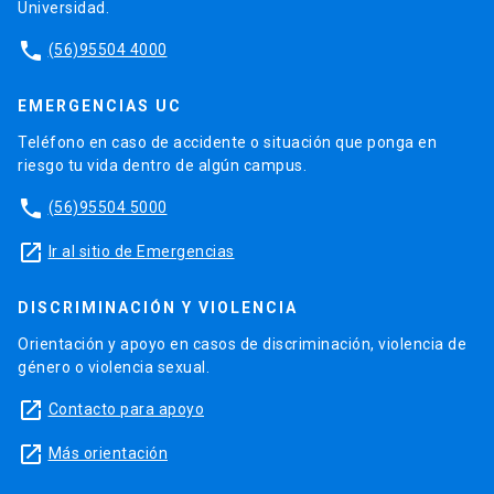
Universidad.
phone
(56)95504 4000
EMERGENCIAS UC
Teléfono en caso de accidente o situación que ponga en
riesgo tu vida dentro de algún campus.
phone
(56)95504 5000
launch
Ir al sitio de Emergencias
DISCRIMINACIÓN Y VIOLENCIA
Orientación y apoyo en casos de discriminación, violencia de
género o violencia sexual.
launch
Contacto para apoyo
launch
Más orientación