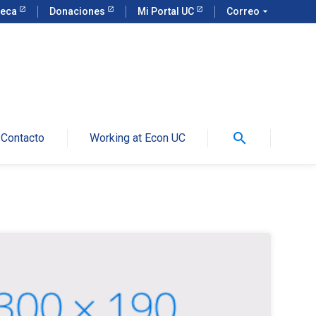
teca
Donaciones
Mi Portal UC
Correo
arrow_drop_down
search
Contacto
Working at Econ UC