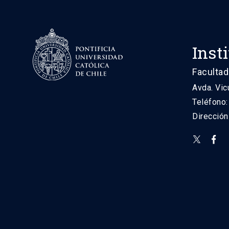
Inst
Facultad
Avda. Vic
Teléfono
Direcció