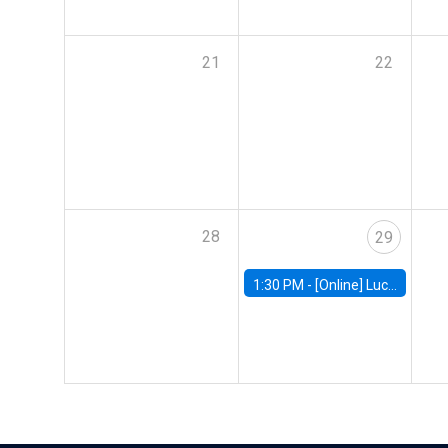
21
22
28
29
1:30 PM -
[Online] Luciana Juvenal, International Monetary Fund (IMF)