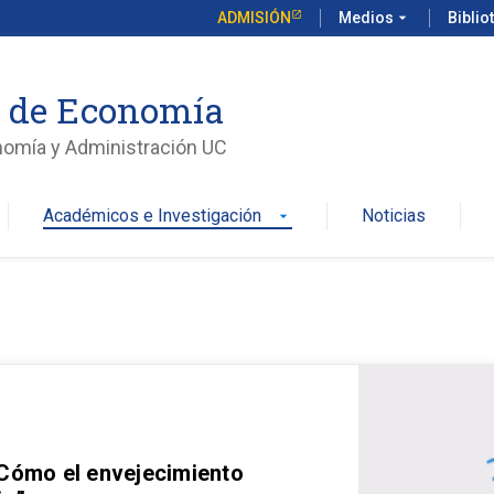
ADMISIÓN
Medios
arrow_drop_down
Biblio
o de Economía
nomía y Administración UC
Académicos e Investigación
Noticias
arrow_drop_down
 Cómo el envejecimiento