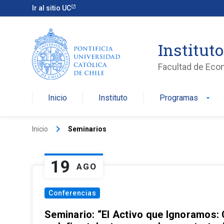
Ir al sitio UC
Institut
Facultad de Eco
Inicio
Instituto
Programas
arrow_drop_down
keyboard_arrow_right
Inicio
Seminarios
19
AGO
Conferencias
Seminario: “El Activo que Ignoramos: