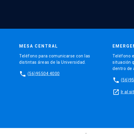
MESA CENTRAL
EMERGE
Teléfono para comunicarse con las
Teléfono e
distintas áreas de la Universidad.
situación 
dentro de
phone
(56)95504 4000
phone
(56)9
launch
Ir al 