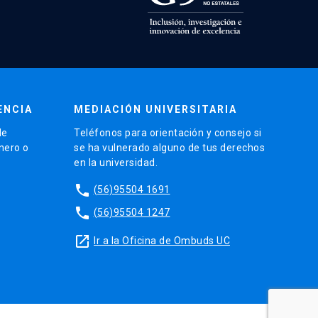
ENCIA
MEDIACIÓN UNIVERSITARIA
de
Teléfonos para orientación y consejo si
énero o
se ha vulnerado alguno de tus derechos
en la universidad.
phone
(56)95504 1691
phone
(56)95504 1247
launch
Ir a la Oficina de Ombuds UC