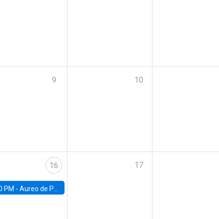
9
10
17
16
0 PM -
Aureo de Paula, UCL