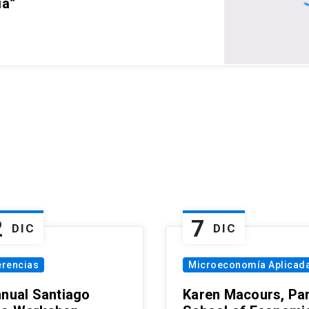
ia”
2
7
DIC
DIC
erencias
Microeconomía Aplicad
nnual Santiago
Karen Macours, Par