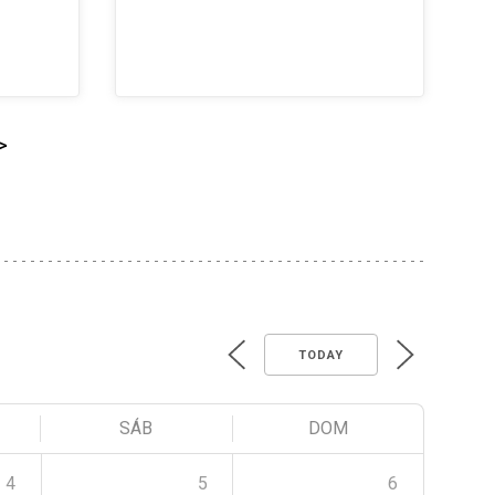
>
TODAY
SÁB
DOM
4
5
6