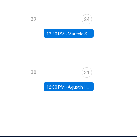
23
24
12:30 PM -
Marcelo Sant'Anna, FGV - EPGE
30
31
12:00 PM -
Agustín Hurtado, University of Maryland