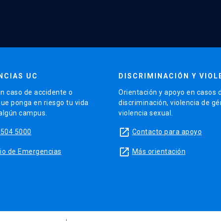
NCIAS UC
DISCRIMINACIÓN Y VIOL
n caso de accidente o
Orientación y apoyo en casos 
que ponga en riesgo tu vida
discriminación, violencia de g
 algún campus.
violencia sexual.
launch
5504 5000
Contacto para apoyo
launch
sitio de Emergencias
Más orientación