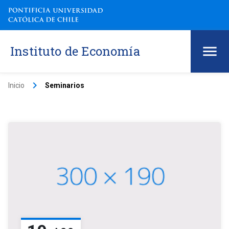
Instituto de Economía
keyboard_arrow_right
Inicio
Seminarios