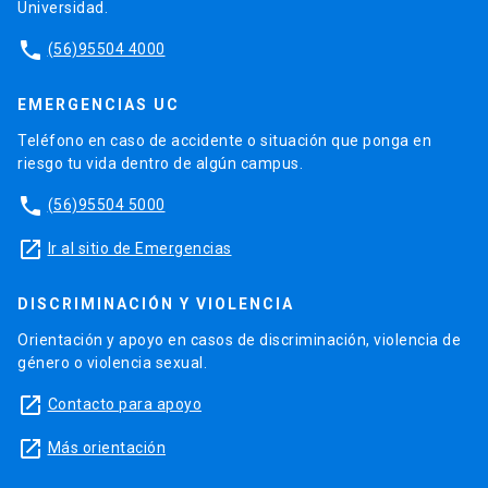
Universidad.
phone
(56)95504 4000
EMERGENCIAS UC
Teléfono en caso de accidente o situación que ponga en
riesgo tu vida dentro de algún campus.
phone
(56)95504 5000
launch
Ir al sitio de Emergencias
DISCRIMINACIÓN Y VIOLENCIA
Orientación y apoyo en casos de discriminación, violencia de
género o violencia sexual.
launch
Contacto para apoyo
launch
Más orientación