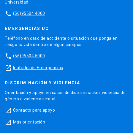
Universidad.
phone
(56)95504 4000
EMERGENCIAS UC
Teléfono en caso de accidente o situación que ponga en
riesgo tu vida dentro de algún campus.
phone
(56)95504 5000
launch
Ir al sitio de Emergencias
DISCRIMINACIÓN Y VIOLENCIA
Orientación y apoyo en casos de discriminación, violencia de
género o violencia sexual.
launch
Contacto para apoyo
launch
Más orientación