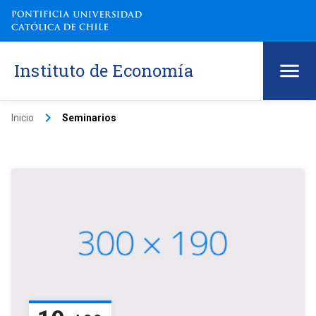
Instituto de Economía
keyboard_arrow_right
Inicio
Seminarios