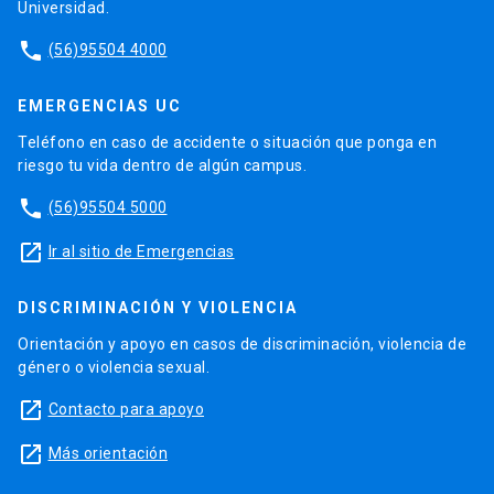
Universidad.
phone
(56)95504 4000
EMERGENCIAS UC
Teléfono en caso de accidente o situación que ponga en
riesgo tu vida dentro de algún campus.
phone
(56)95504 5000
launch
Ir al sitio de Emergencias
DISCRIMINACIÓN Y VIOLENCIA
Orientación y apoyo en casos de discriminación, violencia de
género o violencia sexual.
launch
Contacto para apoyo
launch
Más orientación