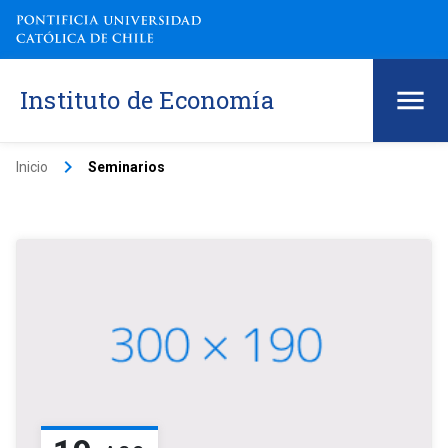
Instituto de Economía
keyboard_arrow_right
Inicio
Seminarios