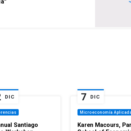
ia”
2
7
DIC
DIC
erencias
Microeconomía Aplicad
nnual Santiago
Karen Macours, Par