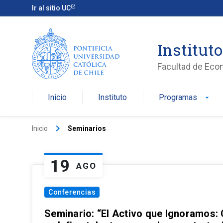
Ir al sitio UC
Institut
Facultad de Eco
Inicio
Instituto
Programas
arrow_drop_down
keyboard_arrow_right
Inicio
Seminarios
19
AGO
Conferencias
Seminario: “El Activo que Ignoramos: