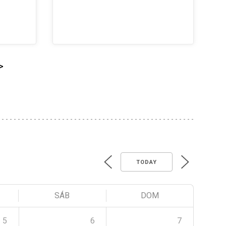
>
TODAY
SÁB
DOM
5
6
7