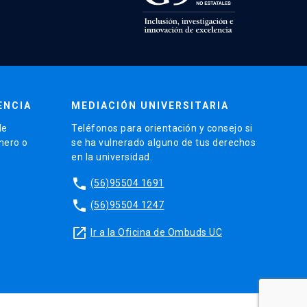
ENCIA
MEDIACIÓN UNIVERSITARIA
de
Teléfonos para orientación y consejo si
énero o
se ha vulnerado alguno de tus derechos
en la universidad.
phone
(56)95504 1691
phone
(56)95504 1247
launch
Ir a la Oficina de Ombuds UC