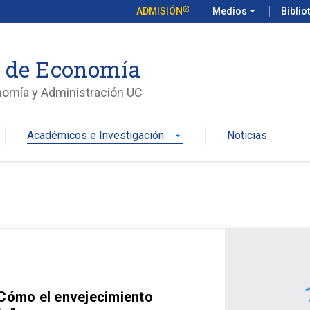
ADMISIÓN
Medios
arrow_drop_down
Biblio
o de Economía
nomía y Administración UC
Académicos e Investigación
Noticias
arrow_drop_down
 Cómo el envejecimiento