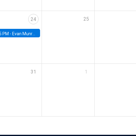
25
24
5 PM -
Evan Munro, Neyman Visiting Assistant Professor in the Department of Statistics at UC Berkeley
31
1