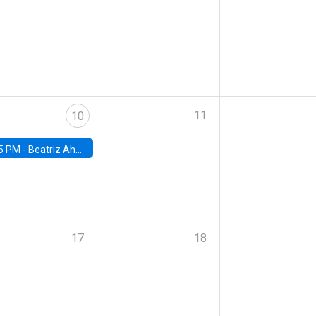
11
10
5 PM -
Beatriz Ahumada, PhD candidate, Universidad de Pittsburgh
17
18