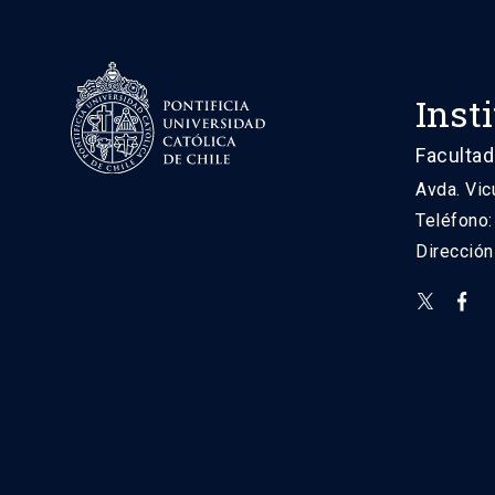
Inst
Facultad
Avda. Vic
Teléfono
Direcció