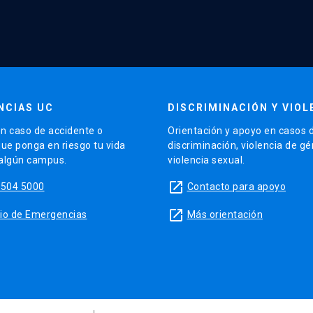
NCIAS UC
DISCRIMINACIÓN Y VIOL
n caso de accidente o
Orientación y apoyo en casos 
que ponga en riesgo tu vida
discriminación, violencia de g
 algún campus.
violencia sexual.
launch
5504 5000
Contacto para apoyo
launch
sitio de Emergencias
Más orientación