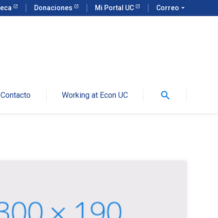
teca
Donaciones
Mi Portal UC
Correo
arrow_drop_down
search
Contacto
Working at Econ UC