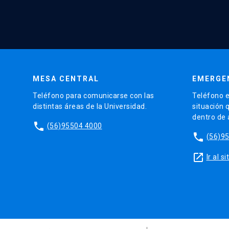
MESA CENTRAL
EMERGE
Teléfono para comunicarse con las
Teléfono e
distintas áreas de la Universidad.
situación 
dentro de
phone
(56)95504 4000
phone
(56)9
launch
Ir al 