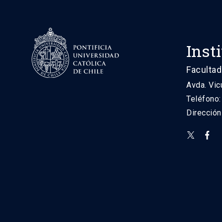
Inst
Facultad
Avda. Vic
Teléfono
Direcció