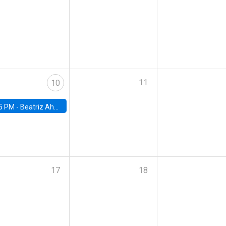
11
10
5 PM -
Beatriz Ahumada, PhD candidate, Universidad de Pittsburgh
17
18