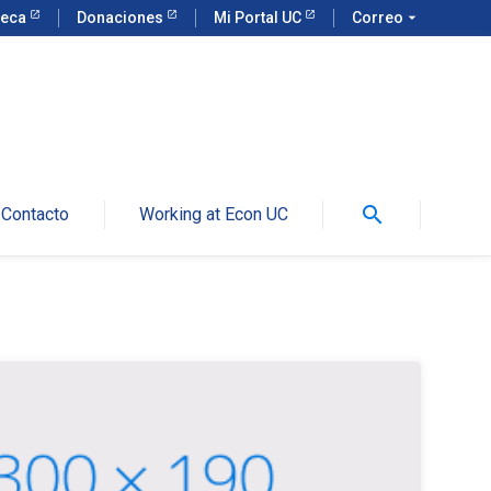
teca
Donaciones
Mi Portal UC
Correo
arrow_drop_down
search
Contacto
Working at Econ UC