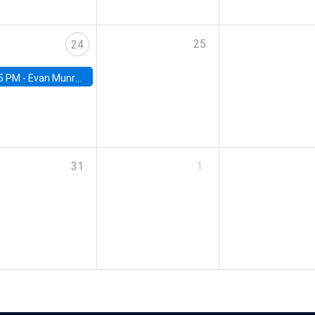
25
24
5 PM -
Evan Munro, Neyman Visiting Assistant Professor in the Department of Statistics at UC Berkeley
31
1