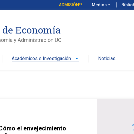
ADMISIÓN
Medios
arrow_drop_down
Biblio
o de Economía
nomía y Administración UC
Académicos e Investigación
Noticias
arrow_drop_down
 Cómo el envejecimiento