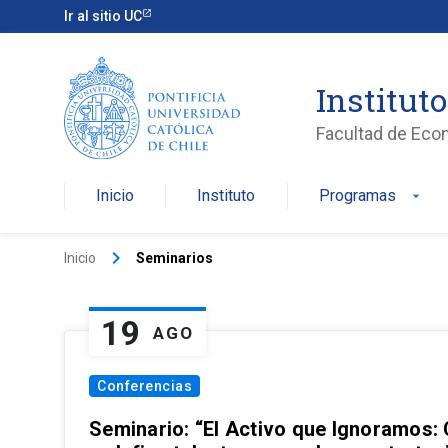
Ir al sitio UC
Institut
Facultad de Eco
Inicio
Instituto
Programas
arrow_drop_down
keyboard_arrow_right
Inicio
Seminarios
19
AGO
Conferencias
Seminario: “El Activo que Ignoramos: