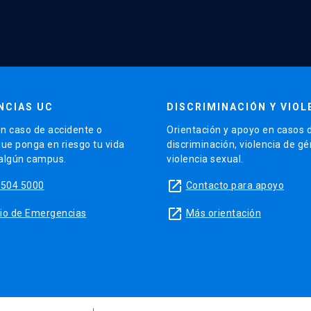
NCIAS UC
DISCRIMINACIÓN Y VIOL
n caso de accidente o
Orientación y apoyo en casos 
que ponga en riesgo tu vida
discriminación, violencia de g
 algún campus.
violencia sexual.
launch
5504 5000
Contacto para apoyo
launch
sitio de Emergencias
Más orientación