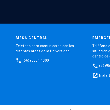
MESA CENTRAL
EMERGE
Teléfono para comunicarse con las
Teléfono e
distintas áreas de la Universidad.
situación 
dentro de
phone
(56)95504 4000
phone
(56)9
launch
Ir al 