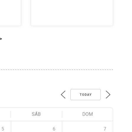
>
TODAY
SÁB
DOM
5
6
7