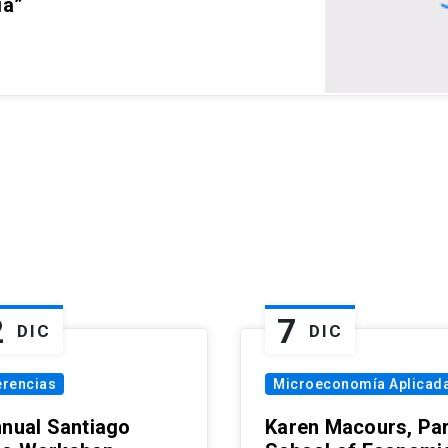
ia”
2
7
DIC
DIC
erencias
Microeconomía Aplicad
nnual Santiago
Karen Macours, Par