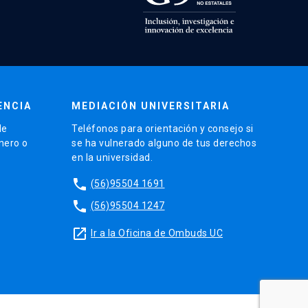
ENCIA
MEDIACIÓN UNIVERSITARIA
de
Teléfonos para orientación y consejo si
énero o
se ha vulnerado alguno de tus derechos
en la universidad.
phone
(56)95504 1691
phone
(56)95504 1247
launch
Ir a la Oficina de Ombuds UC