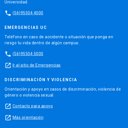
Universidad.
phone
(56)95504 4000
EMERGENCIAS UC
Teléfono en caso de accidente o situación que ponga en
riesgo tu vida dentro de algún campus.
phone
(56)95504 5000
launch
Ir al sitio de Emergencias
DISCRIMINACIÓN Y VIOLENCIA
Orientación y apoyo en casos de discriminación, violencia de
género o violencia sexual.
launch
Contacto para apoyo
launch
Más orientación