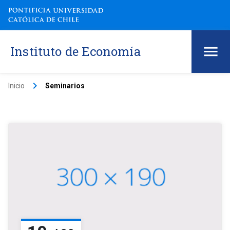
Instituto de Economía
keyboard_arrow_right
Inicio
Seminarios