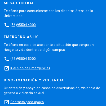
MESA CENTRAL
Teléfono para comunicarse con las distintas áreas de la
Universidad.
phone
(56)95504 4000
EMERGENCIAS UC
Teléfono en caso de accidente o situación que ponga en
riesgo tu vida dentro de algún campus.
phone
(56)95504 5000
launch
Ir al sitio de Emergencias
DISCRIMINACIÓN Y VIOLENCIA
Orientación y apoyo en casos de discriminación, violencia de
género o violencia sexual.
launch
Contacto para apoyo