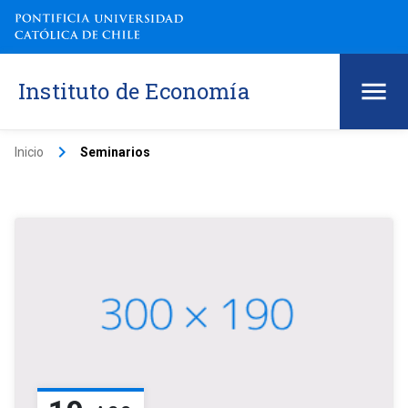
Instituto de Economía
keyboard_arrow_right
Inicio
Seminarios