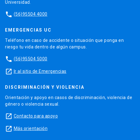
Universidad.
phone
(56)95504 4000
EMERGENCIAS UC
Teléfono en caso de accidente o situación que ponga en
riesgo tu vida dentro de algún campus.
phone
(56)95504 5000
launch
Ir al sitio de Emergencias
DISCRIMINACIÓN Y VIOLENCIA
Orientación y apoyo en casos de discriminación, violencia de
género o violencia sexual.
launch
Contacto para apoyo
launch
Más orientación