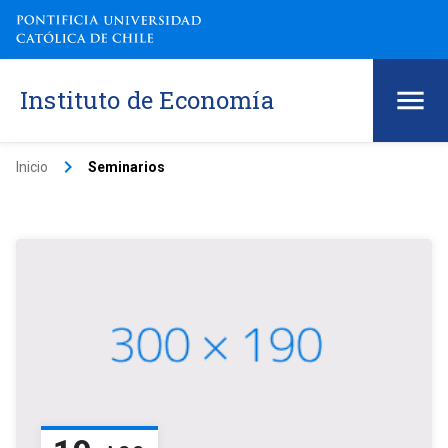
Instituto de Economía
keyboard_arrow_right
Inicio
Seminarios