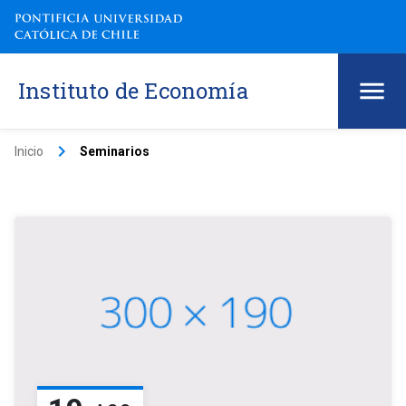
Instituto de Economía
keyboard_arrow_right
Inicio
Seminarios