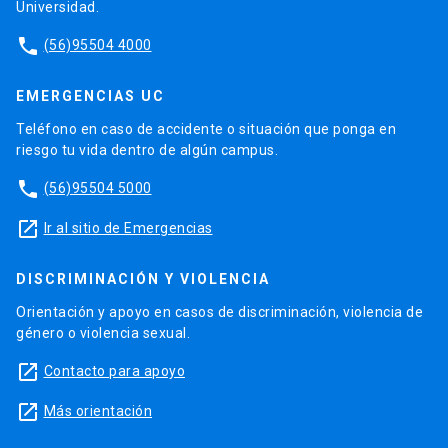
Universidad.
phone
(56)95504 4000
EMERGENCIAS UC
Teléfono en caso de accidente o situación que ponga en
riesgo tu vida dentro de algún campus.
phone
(56)95504 5000
launch
Ir al sitio de Emergencias
DISCRIMINACIÓN Y VIOLENCIA
Orientación y apoyo en casos de discriminación, violencia de
género o violencia sexual.
launch
Contacto para apoyo
launch
Más orientación