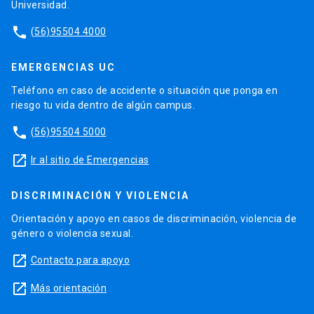
Universidad.
phone
(56)95504 4000
EMERGENCIAS UC
Teléfono en caso de accidente o situación que ponga en
riesgo tu vida dentro de algún campus.
phone
(56)95504 5000
launch
Ir al sitio de Emergencias
DISCRIMINACIÓN Y VIOLENCIA
Orientación y apoyo en casos de discriminación, violencia de
género o violencia sexual.
launch
Contacto para apoyo
launch
Más orientación