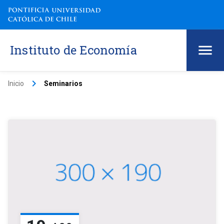
Instituto de Economía
keyboard_arrow_right
Inicio
Seminarios