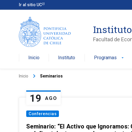
Ir al sitio UC
Institut
Facultad de Eco
Inicio
Instituto
Programas
arrow_drop_down
keyboard_arrow_right
Inicio
Seminarios
19
AGO
Conferencias
Seminario: “El Activo que Ignoramos: