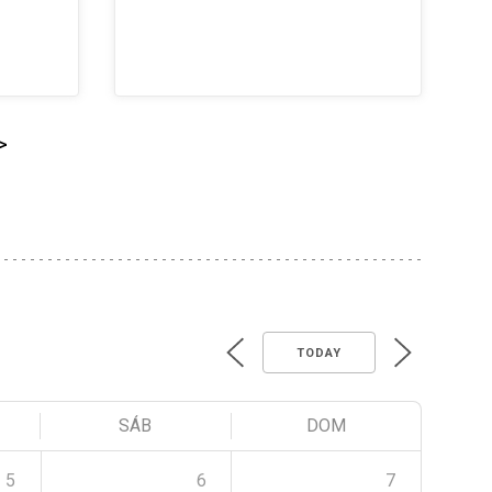
>
TODAY
SÁB
DOM
5
6
7