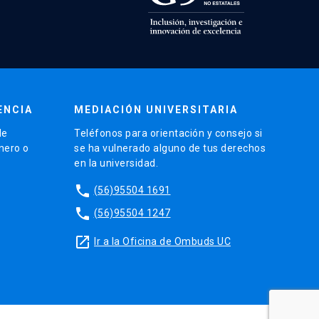
ENCIA
MEDIACIÓN UNIVERSITARIA
de
Teléfonos para orientación y consejo si
énero o
se ha vulnerado alguno de tus derechos
en la universidad.
phone
(56)95504 1691
phone
(56)95504 1247
launch
Ir a la Oficina de Ombuds UC