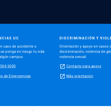
NCIAS UC
DISCRIMINACIÓN Y VIOL
n caso de accidente o
Orientación y apoyo en casos 
que ponga en riesgo tu vida
discriminación, violencia de g
 algún campus.
violencia sexual.
launch
5504 5000
Contacto para apoyo
launch
sitio de Emergencias
Más orientación