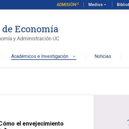
ADMISIÓN
Medios
arrow_drop_down
Biblio
o de Economía
nomía y Administración UC
Académicos e Investigación
Noticias
arrow_drop_down
 Cómo el envejecimiento