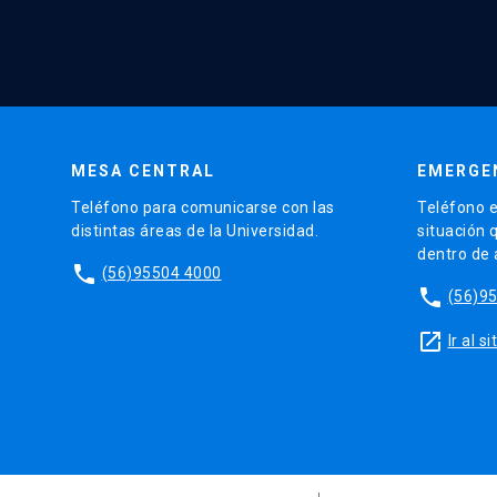
MESA CENTRAL
EMERGE
Teléfono para comunicarse con las
Teléfono e
distintas áreas de la Universidad.
situación 
dentro de
phone
(56)95504 4000
phone
(56)9
launch
Ir al 