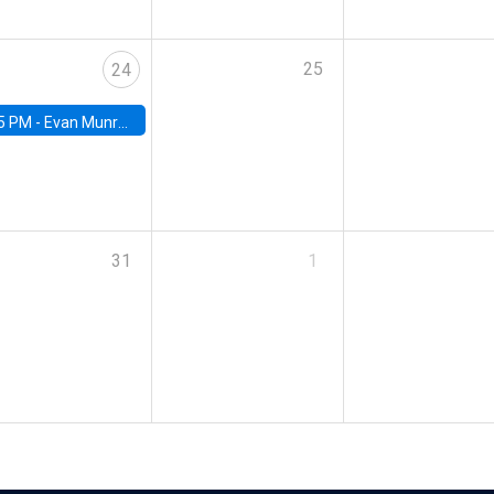
25
24
5 PM -
Evan Munro, Neyman Visiting Assistant Professor in the Department of Statistics at UC Berkeley
31
1