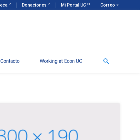
teca
Donaciones
Mi Portal UC
Correo
arrow_drop_down
search
Contacto
Working at Econ UC