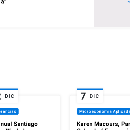
ia”
2
7
DIC
DIC
erencias
Microeconomía Aplicad
nnual Santiago
Karen Macours, Par