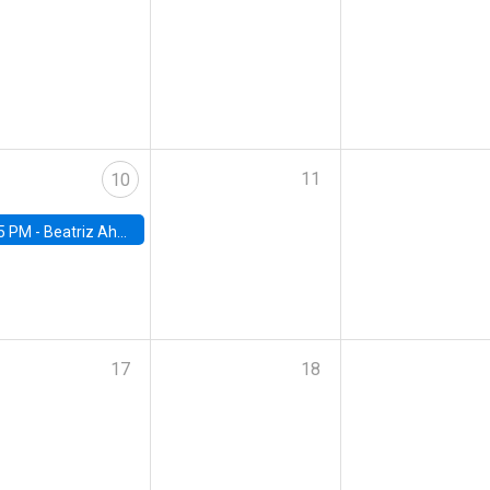
11
10
5 PM -
Beatriz Ahumada, PhD candidate, Universidad de Pittsburgh
17
18