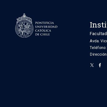
Inst
Facultad
Avda. Vic
Teléfono
Direcció