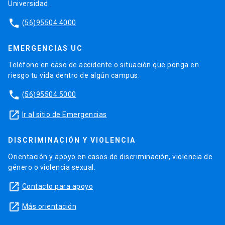
Universidad.
phone
(56)95504 4000
EMERGENCIAS UC
Teléfono en caso de accidente o situación que ponga en
riesgo tu vida dentro de algún campus.
phone
(56)95504 5000
launch
Ir al sitio de Emergencias
DISCRIMINACIÓN Y VIOLENCIA
Orientación y apoyo en casos de discriminación, violencia de
género o violencia sexual.
launch
Contacto para apoyo
launch
Más orientación