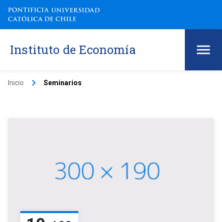
Instituto de Economía
keyboard_arrow_right
Inicio
Seminarios