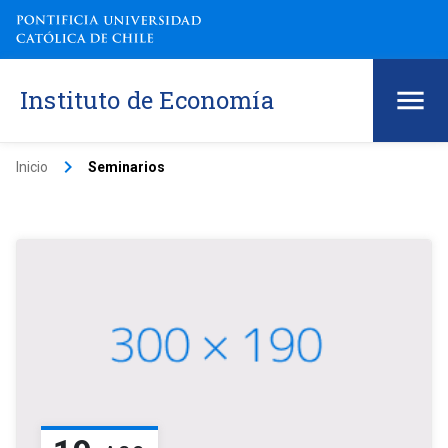
Instituto de Economía
keyboard_arrow_right
Inicio
Seminarios