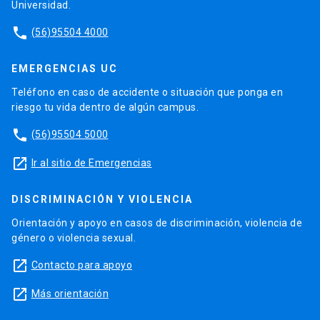
Universidad.
phone
(56)95504 4000
EMERGENCIAS UC
Teléfono en caso de accidente o situación que ponga en
riesgo tu vida dentro de algún campus.
phone
(56)95504 5000
launch
Ir al sitio de Emergencias
DISCRIMINACIÓN Y VIOLENCIA
Orientación y apoyo en casos de discriminación, violencia de
género o violencia sexual.
launch
Contacto para apoyo
launch
Más orientación