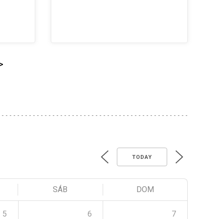
>
TODAY
SÁB
DOM
5
6
7