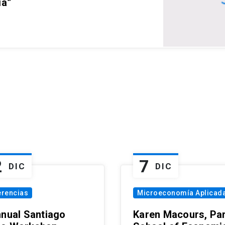
ia”
2
7
DIC
DIC
erencias
Microeconomía Aplicad
nnual Santiago
Karen Macours, Par