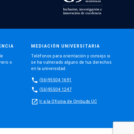
ENCIA
MEDIACIÓN UNIVERSITARIA
de
Teléfonos para orientación y consejo si
énero o
se ha vulnerado alguno de tus derechos
en la universidad.
phone
(56)95504 1691
phone
(56)95504 1247
launch
Ir a la Oficina de Ombuds UC