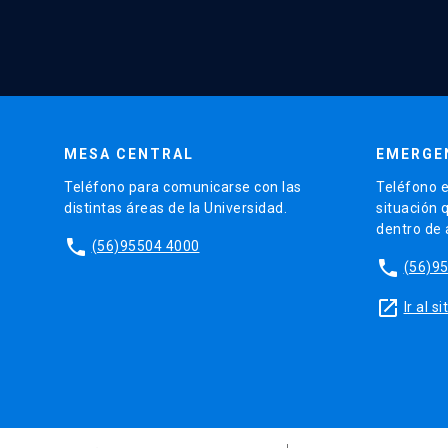
MESA CENTRAL
EMERGE
Teléfono para comunicarse con las
Teléfono e
distintas áreas de la Universidad.
situación 
dentro de
phone
(56)95504 4000
phone
(56)9
launch
Ir al 