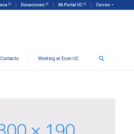
teca
Donaciones
Mi Portal UC
Correo
arrow_drop_down
search
Contacto
Working at Econ UC