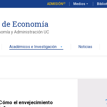
ADMISIÓN
Medios
arrow_drop_down
Biblio
o de Economía
nomía y Administración UC
Académicos e Investigación
Noticias
arrow_drop_down
 Cómo el envejecimiento