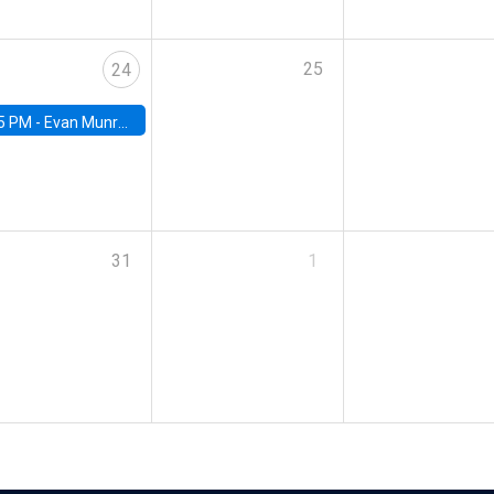
25
24
5 PM -
Evan Munro, Neyman Visiting Assistant Professor in the Department of Statistics at UC Berkeley
31
1