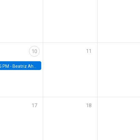
11
10
5 PM -
Beatriz Ahumada, PhD candidate, Universidad de Pittsburgh
17
18