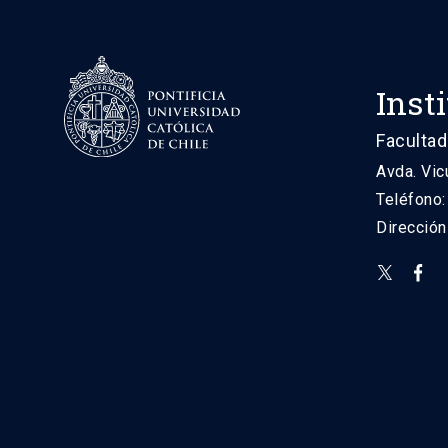
Inst
Facultad
Avda. Vic
Teléfono
Direcció