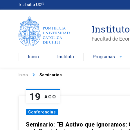
Ir al sitio UC
Institut
Facultad de Eco
Inicio
Instituto
Programas
arrow_drop_down
keyboard_arrow_right
Inicio
Seminarios
19
AGO
Conferencias
Seminario: “El Activo que Ignoramos: