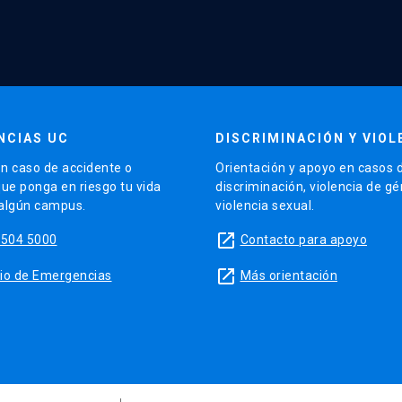
NCIAS UC
DISCRIMINACIÓN Y VIOL
n caso de accidente o
Orientación y apoyo en casos 
que ponga en riesgo tu vida
discriminación, violencia de g
 algún campus.
violencia sexual.
launch
5504 5000
Contacto para apoyo
launch
sitio de Emergencias
Más orientación