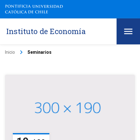
Instituto de Economía
keyboard_arrow_right
Inicio
Seminarios