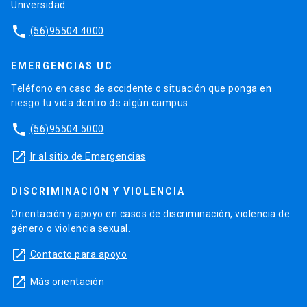
Universidad.
phone
(56)95504 4000
EMERGENCIAS UC
Teléfono en caso de accidente o situación que ponga en
riesgo tu vida dentro de algún campus.
phone
(56)95504 5000
launch
Ir al sitio de Emergencias
DISCRIMINACIÓN Y VIOLENCIA
Orientación y apoyo en casos de discriminación, violencia de
género o violencia sexual.
launch
Contacto para apoyo
launch
Más orientación