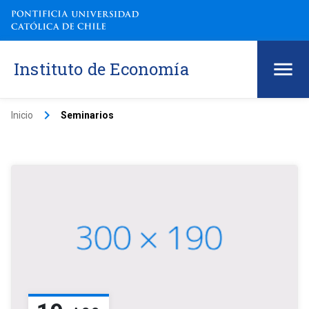
Instituto de Economía
keyboard_arrow_right
Inicio
Seminarios