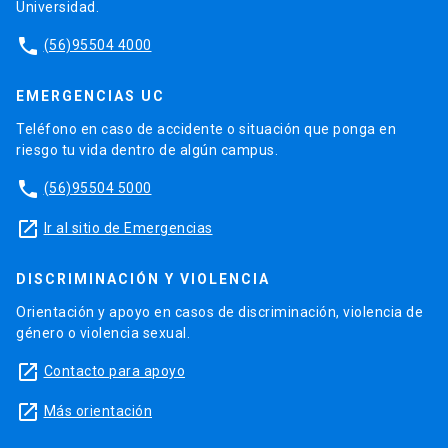
Universidad.
phone
(56)95504 4000
EMERGENCIAS UC
Teléfono en caso de accidente o situación que ponga en
riesgo tu vida dentro de algún campus.
phone
(56)95504 5000
launch
Ir al sitio de Emergencias
DISCRIMINACIÓN Y VIOLENCIA
Orientación y apoyo en casos de discriminación, violencia de
género o violencia sexual.
launch
Contacto para apoyo
launch
Más orientación