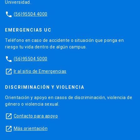
Universidad.
phone
(56)95504 4000
EMERGENCIAS UC
Teléfono en caso de accidente o situación que ponga en
riesgo tu vida dentro de algún campus.
phone
(56)95504 5000
launch
Ir al sitio de Emergencias
DISCRIMINACIÓN Y VIOLENCIA
Orientación y apoyo en casos de discriminación, violencia de
género o violencia sexual.
launch
Contacto para apoyo
launch
Más orientación