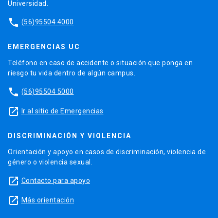
Universidad.
phone
(56)95504 4000
EMERGENCIAS UC
Teléfono en caso de accidente o situación que ponga en
riesgo tu vida dentro de algún campus.
phone
(56)95504 5000
launch
Ir al sitio de Emergencias
DISCRIMINACIÓN Y VIOLENCIA
Orientación y apoyo en casos de discriminación, violencia de
género o violencia sexual.
launch
Contacto para apoyo
launch
Más orientación