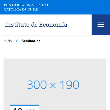
Instituto de Economía
keyboard_arrow_right
Inicio
Seminarios