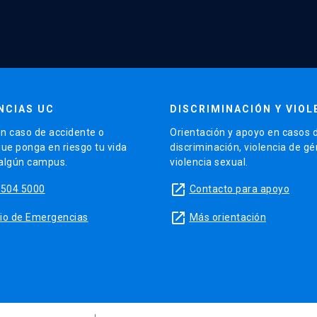
NCIAS UC
DISCRIMINACIÓN Y VIOL
n caso de accidente o
Orientación y apoyo en casos 
que ponga en riesgo tu vida
discriminación, violencia de g
 algún campus.
violencia sexual.
launch
5504 5000
Contacto para apoyo
launch
sitio de Emergencias
Más orientación