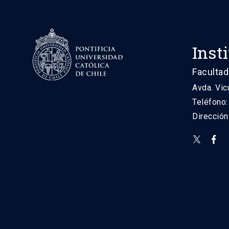
Inst
Facultad
Avda. Vic
Teléfono
Direcció