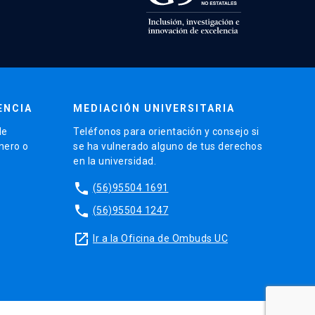
ENCIA
MEDIACIÓN UNIVERSITARIA
de
Teléfonos para orientación y consejo si
énero o
se ha vulnerado alguno de tus derechos
en la universidad.
phone
(56)95504 1691
phone
(56)95504 1247
launch
Ir a la Oficina de Ombuds UC