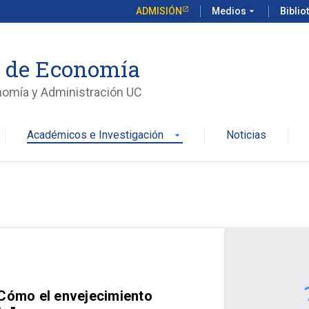
ADMISIÓN
Medios
arrow_drop_down
Biblio
o de Economía
nomía y Administración UC
Académicos e Investigación
Noticias
arrow_drop_down
 Cómo el envejecimiento