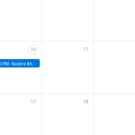
11
10
5 PM -
Beatriz Ahumada, PhD candidate, Universidad de Pittsburgh
17
18