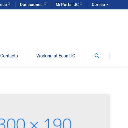
teca
Donaciones
Mi Portal UC
Correo
arrow_drop_down
search
Contacto
Working at Econ UC