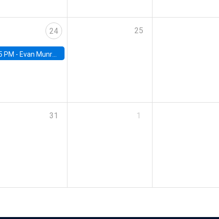
25
24
5 PM -
Evan Munro, Neyman Visiting Assistant Professor in the Department of Statistics at UC Berkeley
31
1