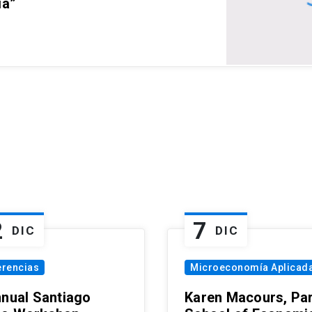
ia”
2
7
DIC
DIC
erencias
Microeconomía Aplicad
nnual Santiago
Karen Macours, Par