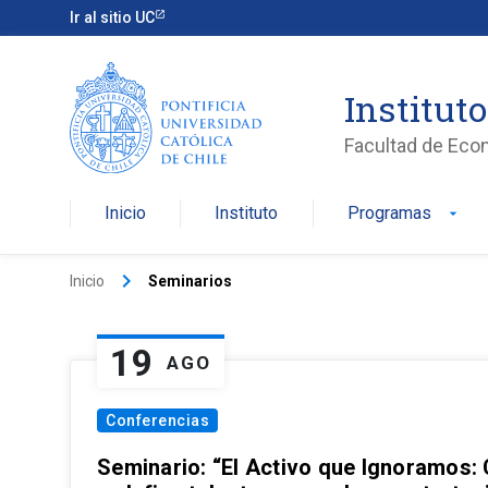
Ir al sitio UC
Institut
Facultad de Eco
Inicio
Instituto
Programas
arrow_drop_down
keyboard_arrow_right
Inicio
Seminarios
19
AGO
Conferencias
Seminario: “El Activo que Ignoramos: