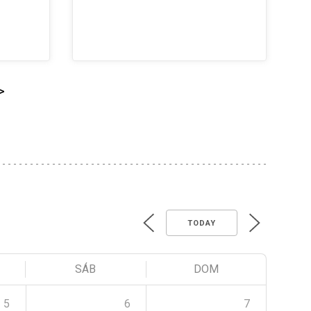
>
TODAY
SÁB
DOM
5
6
7