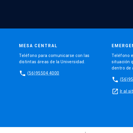
MESA CENTRAL
EMERGE
Teléfono para comunicarse con las
Teléfono e
distintas áreas de la Universidad.
situación 
dentro de
phone
(56)95504 4000
phone
(56)9
launch
Ir al 