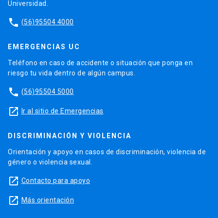
Universidad.
phone
(56)95504 4000
EMERGENCIAS UC
Teléfono en caso de accidente o situación que ponga en
riesgo tu vida dentro de algún campus.
phone
(56)95504 5000
launch
Ir al sitio de Emergencias
DISCRIMINACIÓN Y VIOLENCIA
Orientación y apoyo en casos de discriminación, violencia de
género o violencia sexual.
launch
Contacto para apoyo
launch
Más orientación