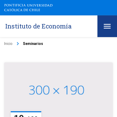
Instituto de Economía
keyboard_arrow_right
Inicio
Seminarios