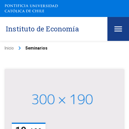
Instituto de Economía
keyboard_arrow_right
Inicio
Seminarios