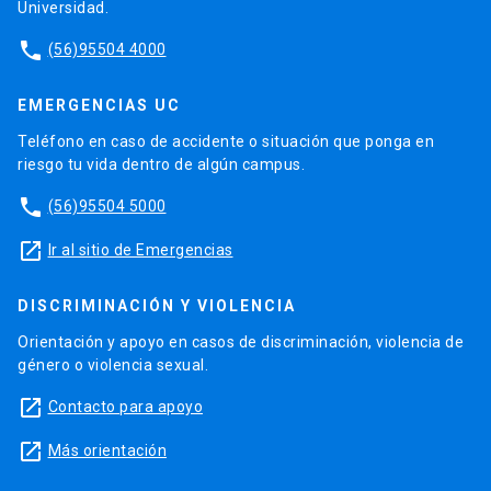
Universidad.
phone
(56)95504 4000
EMERGENCIAS UC
Teléfono en caso de accidente o situación que ponga en
riesgo tu vida dentro de algún campus.
phone
(56)95504 5000
launch
Ir al sitio de Emergencias
DISCRIMINACIÓN Y VIOLENCIA
Orientación y apoyo en casos de discriminación, violencia de
género o violencia sexual.
launch
Contacto para apoyo
launch
Más orientación