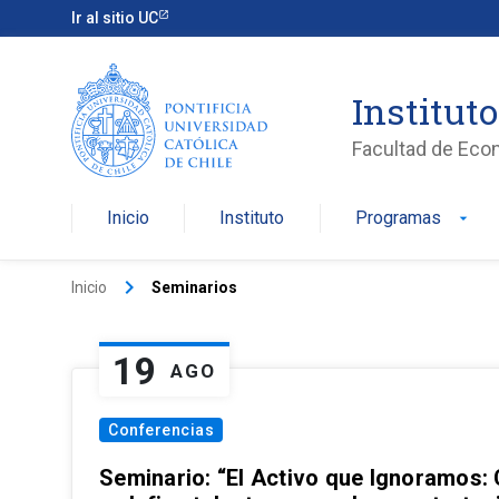
Ir al sitio UC
Institut
Facultad de Eco
Inicio
Instituto
Programas
arrow_drop_down
keyboard_arrow_right
Inicio
Seminarios
19
AGO
Conferencias
Seminario: “El Activo que Ignoramos: