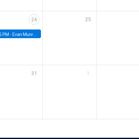
25
24
5 PM -
Evan Munro, Neyman Visiting Assistant Professor in the Department of Statistics at UC Berkeley
31
1