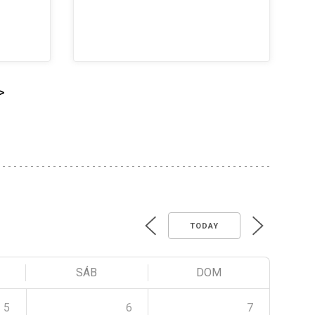
>
TODAY
SÁB
DOM
5
6
7