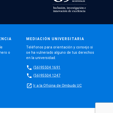
ENCIA
MEDIACIÓN UNIVERSITARIA
de
Teléfonos para orientación y consejo si
énero o
se ha vulnerado alguno de tus derechos
en la universidad.
phone
(56)95504 1691
phone
(56)95504 1247
launch
Ir a la Oficina de Ombuds UC