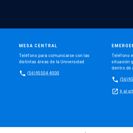
MESA CENTRAL
EMERGE
Teléfono para comunicarse con las
Teléfono e
distintas áreas de la Universidad.
situación 
dentro de
phone
(56)95504 4000
phone
(56)9
launch
Ir al 