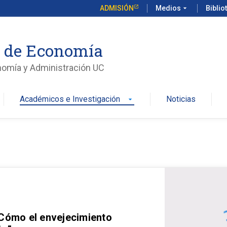
ADMISIÓN
Medios
arrow_drop_down
Biblio
o de Economía
nomía y Administración UC
Académicos e Investigación
Noticias
arrow_drop_down
 Cómo el envejecimiento