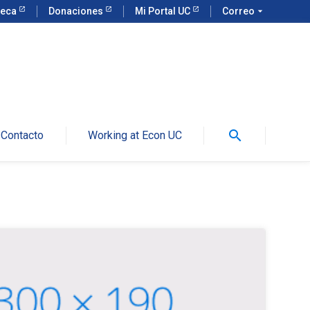
teca
Donaciones
Mi Portal UC
Correo
arrow_drop_down
search
Contacto
Working at Econ UC