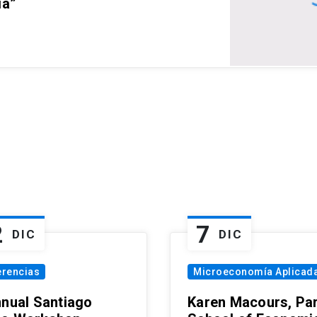
ia”
2
7
DIC
DIC
erencias
Microeconomía Aplicad
nnual Santiago
Karen Macours, Par