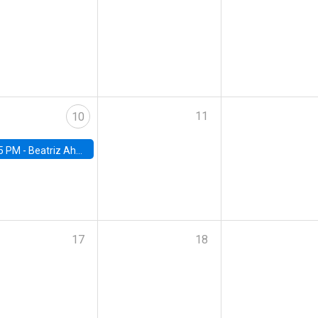
11
10
5 PM -
Beatriz Ahumada, PhD candidate, Universidad de Pittsburgh
17
18