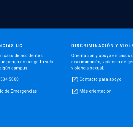
NCIAS UC
DISCRIMINACIÓN Y VIOL
n caso de accidente o
Orientación y apoyo en casos 
que ponga en riesgo tu vida
discriminación, violencia de g
 algún campus.
violencia sexual.
launch
5504 5000
Contacto para apoyo
launch
sitio de Emergencias
Más orientación