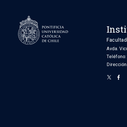
Inst
Facultad
Avda. Vic
Teléfono
Direcció