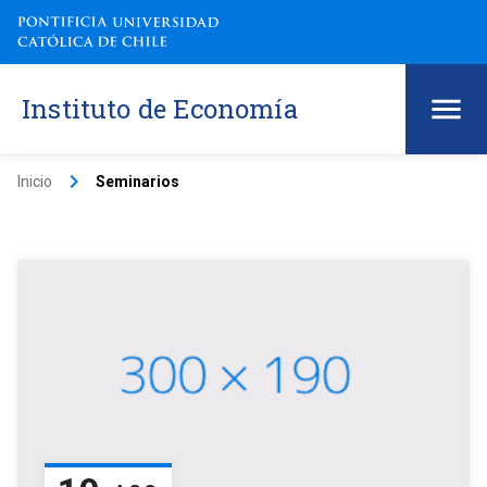
Instituto de Economía
keyboard_arrow_right
Inicio
Seminarios