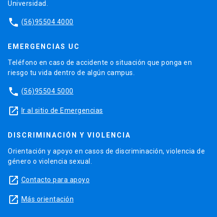
Universidad.
phone
(56)95504 4000
EMERGENCIAS UC
Teléfono en caso de accidente o situación que ponga en
riesgo tu vida dentro de algún campus.
phone
(56)95504 5000
launch
Ir al sitio de Emergencias
DISCRIMINACIÓN Y VIOLENCIA
Orientación y apoyo en casos de discriminación, violencia de
género o violencia sexual.
launch
Contacto para apoyo
launch
Más orientación