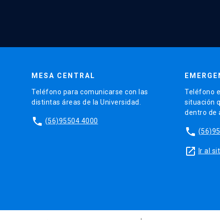
MESA CENTRAL
EMERGE
Teléfono para comunicarse con las
Teléfono e
distintas áreas de la Universidad.
situación 
dentro de
phone
(56)95504 4000
phone
(56)9
launch
Ir al 