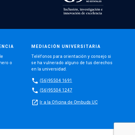
ENCIA
MEDIACIÓN UNIVERSITARIA
de
Teléfonos para orientación y consejo si
énero o
se ha vulnerado alguno de tus derechos
en la universidad.
phone
(56)95504 1691
phone
(56)95504 1247
launch
Ir a la Oficina de Ombuds UC