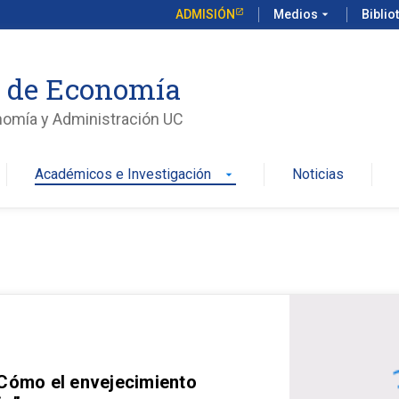
ADMISIÓN
Medios
arrow_drop_down
Biblio
o de Economía
nomía y Administración UC
Académicos e Investigación
Noticias
arrow_drop_down
 Cómo el envejecimiento