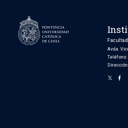
Inst
Facultad
Avda. Vic
Teléfono
Direcció