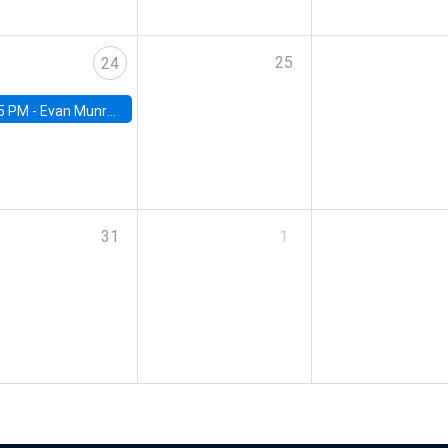
25
24
5 PM -
Evan Munro, Neyman Visiting Assistant Professor in the Department of Statistics at UC Berkeley
31
1