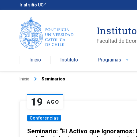
Ir al sitio UC
Institut
Facultad de Eco
Inicio
Instituto
Programas
arrow_drop_down
keyboard_arrow_right
Inicio
Seminarios
19
AGO
Conferencias
Seminario: “El Activo que Ignoramos: