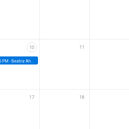
11
10
5 PM -
Beatriz Ahumada, PhD candidate, Universidad de Pittsburgh
17
18