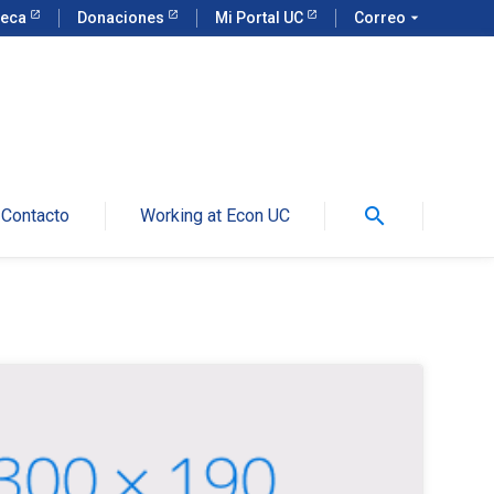
teca
Donaciones
Mi Portal UC
Correo
arrow_drop_down
search
Contacto
Working at Econ UC