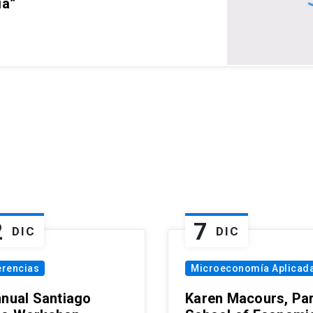
ia”
2
7
DIC
DIC
erencias
Microeconomía Aplicad
nnual Santiago
Karen Macours, Par