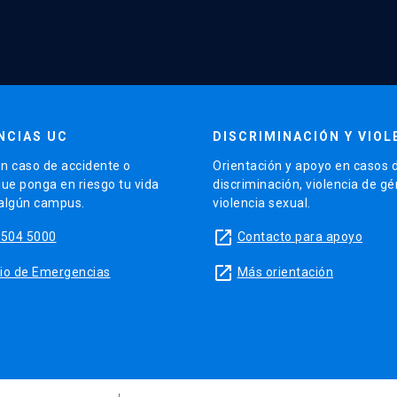
NCIAS UC
DISCRIMINACIÓN Y VIOL
n caso de accidente o
Orientación y apoyo en casos 
que ponga en riesgo tu vida
discriminación, violencia de g
 algún campus.
violencia sexual.
launch
5504 5000
Contacto para apoyo
launch
sitio de Emergencias
Más orientación