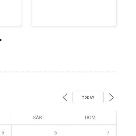
>
TODAY
SÁB
DOM
5
6
7