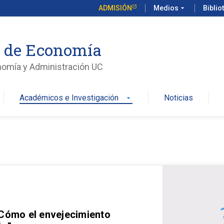
ADMISIÓN
Medios
arrow_drop_down
Biblio
o de Economía
nomía y Administración UC
Académicos e Investigación
Noticias
arrow_drop_down
 Cómo el envejecimiento