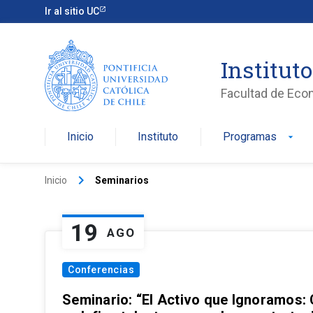
Ir al sitio UC
Institut
Facultad de Eco
Inicio
Instituto
Programas
arrow_drop_down
keyboard_arrow_right
Inicio
Seminarios
19
AGO
Conferencias
Seminario: “El Activo que Ignoramos: