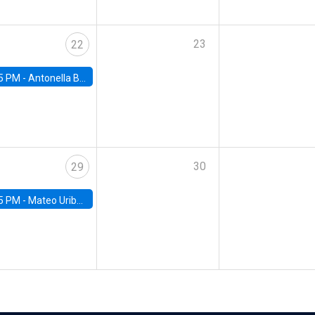
23
22
5 PM -
Antonella Bancalari, Institute for Fiscal Studies (IFS) and Research Associate at University College London (UCL)
30
29
5 PM -
Mateo Uribe-Castro, Universidad de los Andes (Colombia)