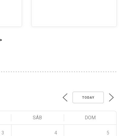
>
TODAY
SÁB
DOM
3
4
5