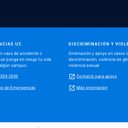
NCIAS UC
DISCRIMINACIÓN Y VIOL
n caso de accidente o
Orientación y apoyo en casos 
que ponga en riesgo tu vida
discriminación, violencia de g
 algún campus.
violencia sexual.
launch
5504 5000
Contacto para apoyo
launch
sitio de Emergencias
Más orientación