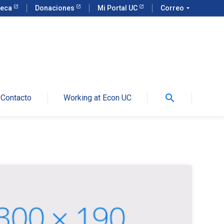
teca
Donaciones
Mi Portal UC
Correo
arrow_drop_down
search
Contacto
Working at Econ UC