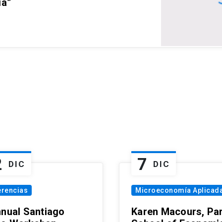
ia”
2
7
DIC
DIC
erencias
Microeconomía Aplicad
nnual Santiago
Karen Macours, Par