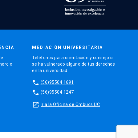
ENCIA
MEDIACIÓN UNIVERSITARIA
de
Teléfonos para orientación y consejo si
énero o
se ha vulnerado alguno de tus derechos
en la universidad.
phone
(56)95504 1691
phone
(56)95504 1247
launch
Ir a la Oficina de Ombuds UC