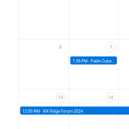
6
7
1:35 PM -
Pablo Cuba, FED Board
13
14
12:00 AM -
XIX Ridge Forum 2024