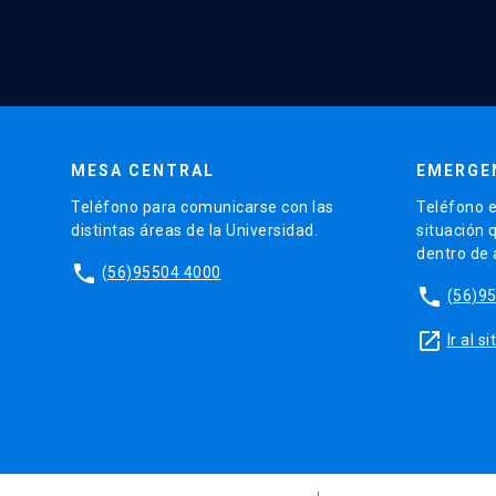
MESA CENTRAL
EMERGE
Teléfono para comunicarse con las
Teléfono e
distintas áreas de la Universidad.
situación 
dentro de
phone
(56)95504 4000
phone
(56)9
launch
Ir al 