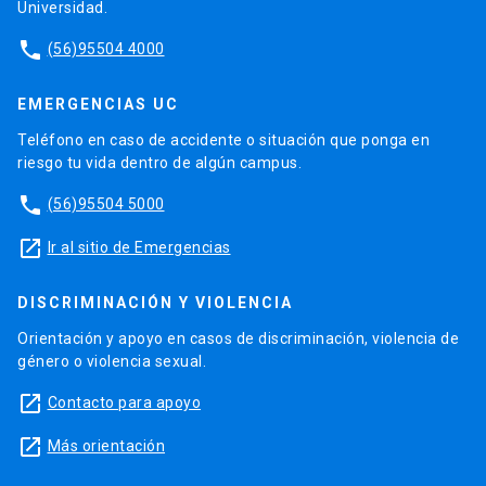
Universidad.
phone
(56)95504 4000
EMERGENCIAS UC
Teléfono en caso de accidente o situación que ponga en
riesgo tu vida dentro de algún campus.
phone
(56)95504 5000
launch
Ir al sitio de Emergencias
DISCRIMINACIÓN Y VIOLENCIA
Orientación y apoyo en casos de discriminación, violencia de
género o violencia sexual.
launch
Contacto para apoyo
launch
Más orientación