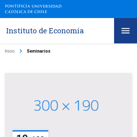
Instituto de Economía
keyboard_arrow_right
Inicio
Seminarios