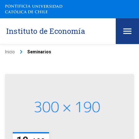
Instituto de Economía
keyboard_arrow_right
Inicio
Seminarios