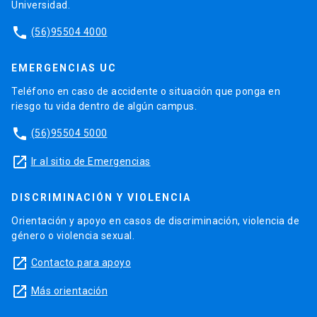
Universidad.
phone
(56)95504 4000
EMERGENCIAS UC
Teléfono en caso de accidente o situación que ponga en
riesgo tu vida dentro de algún campus.
phone
(56)95504 5000
launch
Ir al sitio de Emergencias
DISCRIMINACIÓN Y VIOLENCIA
Orientación y apoyo en casos de discriminación, violencia de
género o violencia sexual.
launch
Contacto para apoyo
launch
Más orientación