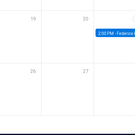
19
20
2:00 PM -
Federico Huneeus - Banco Central de C
26
27