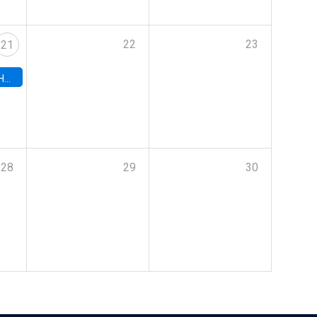
22
23
21
hile
28
29
30