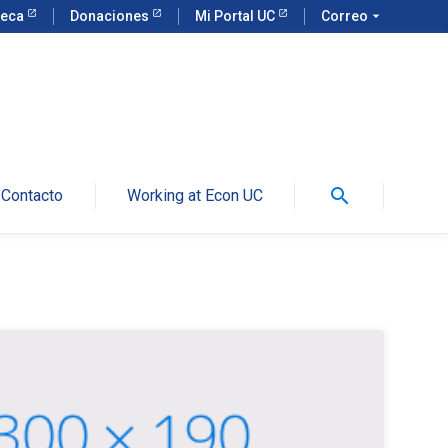
teca
Donaciones
Mi Portal UC
Correo
arrow_drop_down
search
Contacto
Working at Econ UC