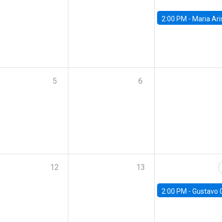
2:00 PM -
Maria Aristizabal-Ramirez, FED
5
6
12
13
2:00 PM -
Gustavo González - Banco Central d