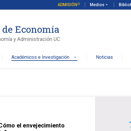
ADMISIÓN
Medios
arrow_drop_down
Biblio
o de Economía
nomía y Administración UC
Académicos e Investigación
Noticias
arrow_drop_down
 Cómo el envejecimiento