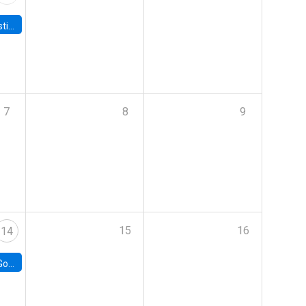
 Board
7
8
9
15
16
14
e Chile