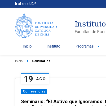
Ir al sitio UC
Institut
Facultad de Eco
Inicio
Instituto
Programas
arrow_drop_down
keyboard_arrow_right
Inicio
Seminarios
19
AGO
Conferencias
Seminario: “El Activo que Ignoramos: