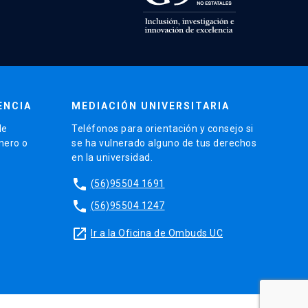
ENCIA
MEDIACIÓN UNIVERSITARIA
de
Teléfonos para orientación y consejo si
énero o
se ha vulnerado alguno de tus derechos
en la universidad.
phone
(56)95504 1691
phone
(56)95504 1247
launch
Ir a la Oficina de Ombuds UC