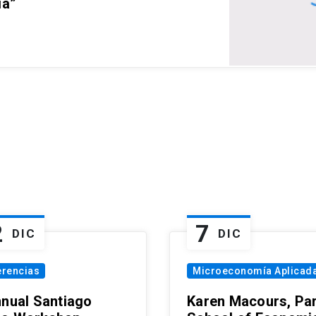
ia”
2
7
DIC
DIC
erencias
Microeconomía Aplicad
nnual Santiago
Karen Macours, Par