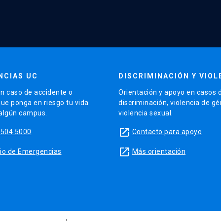
NCIAS UC
DISCRIMINACIÓN Y VIOL
n caso de accidente o
Orientación y apoyo en casos 
que ponga en riesgo tu vida
discriminación, violencia de g
 algún campus.
violencia sexual.
launch
5504 5000
Contacto para apoyo
launch
sitio de Emergencias
Más orientación