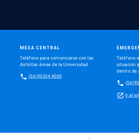
MESA CENTRAL
EMERGE
Teléfono para comunicarse con las
Teléfono e
distintas áreas de la Universidad.
situación 
dentro de
phone
(56)95504 4000
phone
(56)9
launch
Ir al 