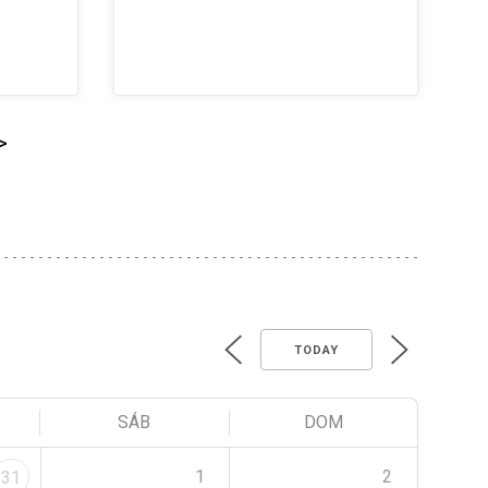
>
TODAY
SÁB
DOM
1
2
31