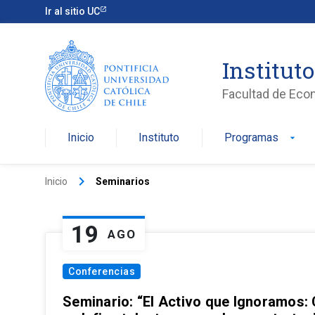
Ir al sitio UC
Institut
Facultad de Eco
Inicio
Instituto
Programas
arrow_drop_down
keyboard_arrow_right
Inicio
Seminarios
19
AGO
Conferencias
Seminario: “El Activo que Ignoramos: