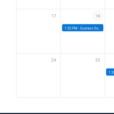
17
18
1:35 PM -
Gustavo González, Banco Central de Chile
24
25
1:3