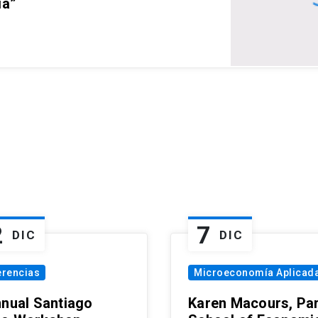
ia”
2
7
DIC
DIC
erencias
Microeconomía Aplicad
nnual Santiago
Karen Macours, Par