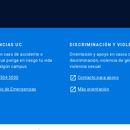
NCIAS UC
DISCRIMINACIÓN Y VIOL
n caso de accidente o
Orientación y apoyo en casos 
que ponga en riesgo tu vida
discriminación, violencia de g
 algún campus.
violencia sexual.
launch
5504 5000
Contacto para apoyo
launch
sitio de Emergencias
Más orientación