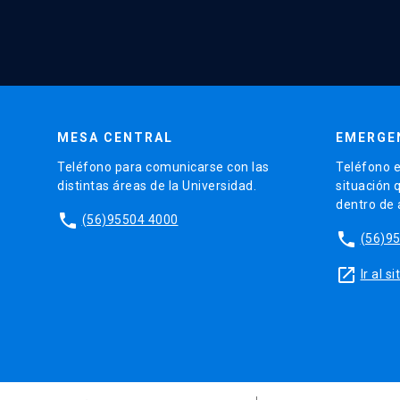
MESA CENTRAL
EMERGE
Teléfono para comunicarse con las
Teléfono e
distintas áreas de la Universidad.
situación 
dentro de
phone
(56)95504 4000
phone
(56)9
launch
Ir al 