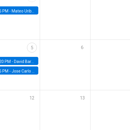
5 PM -
Mateo Uribe-Castro, Universidad de los Andes (Colombia)
6
5
20 PM -
David Bardey, Universidad de los Andes - CEDE
5 PM -
Jose Carlo Bermudez, UC (ME) & World Bank
12
13