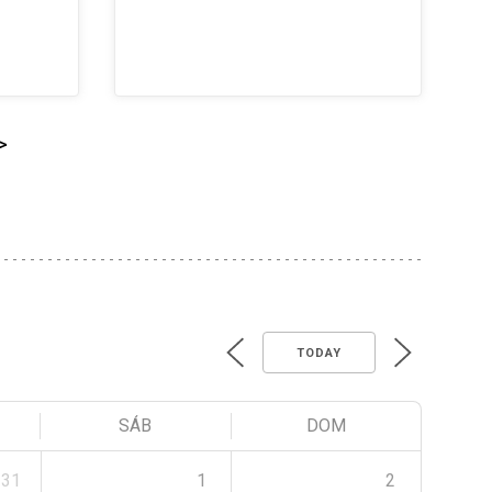
>
TODAY
SÁB
DOM
31
1
2