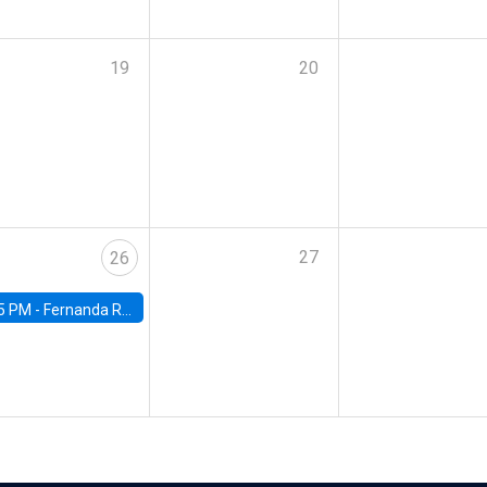
19
20
27
26
5 PM -
Fernanda Rojas Ampuero, University of Wisconsin-Madison