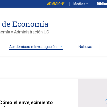
ADMISIÓN
Medios
arrow_drop_down
Biblio
o de Economía
nomía y Administración UC
Académicos e Investigación
Noticias
arrow_drop_down
 Cómo el envejecimiento