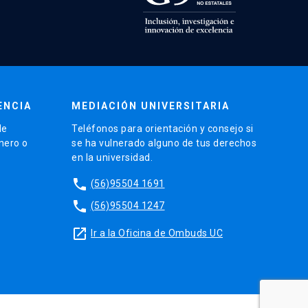
ENCIA
MEDIACIÓN UNIVERSITARIA
de
Teléfonos para orientación y consejo si
énero o
se ha vulnerado alguno de tus derechos
en la universidad.
phone
(56)95504 1691
phone
(56)95504 1247
launch
Ir a la Oficina de Ombuds UC