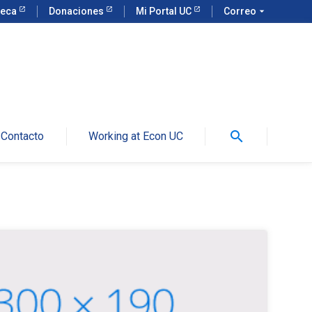
teca
Donaciones
Mi Portal UC
Correo
arrow_drop_down
search
Contacto
Working at Econ UC