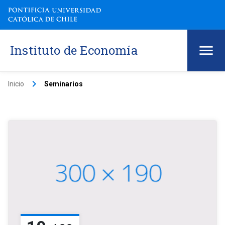
Instituto de Economía
keyboard_arrow_right
Inicio
Seminarios