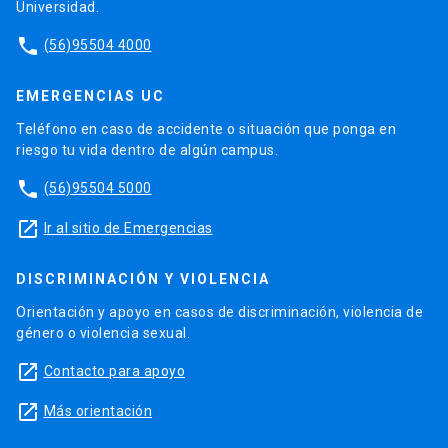
Universidad.
phone
(56)95504 4000
EMERGENCIAS UC
Teléfono en caso de accidente o situación que ponga en
riesgo tu vida dentro de algún campus.
phone
(56)95504 5000
launch
Ir al sitio de Emergencias
DISCRIMINACIÓN Y VIOLENCIA
Orientación y apoyo en casos de discriminación, violencia de
género o violencia sexual.
launch
Contacto para apoyo
launch
Más orientación