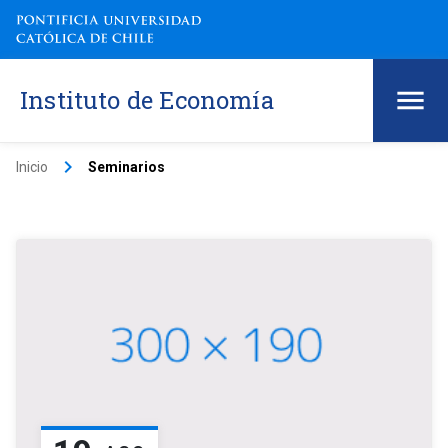
Instituto de Economía
keyboard_arrow_right
Inicio
Seminarios