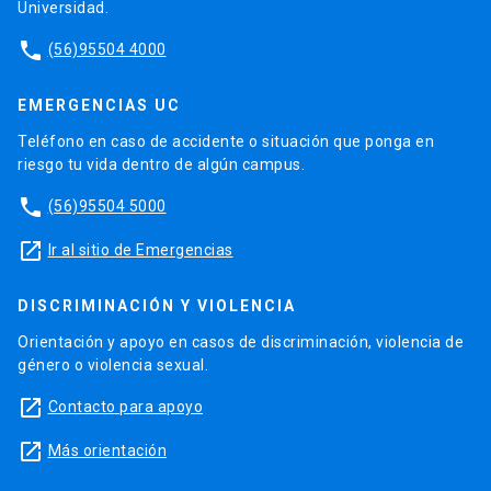
Universidad.
phone
(56)95504 4000
EMERGENCIAS UC
Teléfono en caso de accidente o situación que ponga en
riesgo tu vida dentro de algún campus.
phone
(56)95504 5000
launch
Ir al sitio de Emergencias
DISCRIMINACIÓN Y VIOLENCIA
Orientación y apoyo en casos de discriminación, violencia de
género o violencia sexual.
launch
Contacto para apoyo
launch
Más orientación