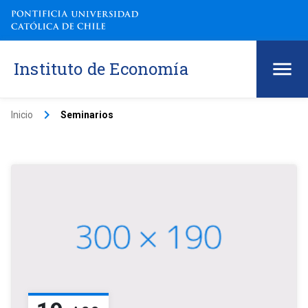
Instituto de Economía
keyboard_arrow_right
Inicio
Seminarios