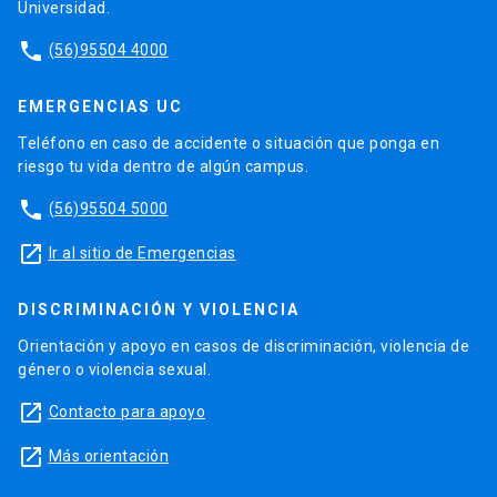
Universidad.
phone
(56)95504 4000
EMERGENCIAS UC
Teléfono en caso de accidente o situación que ponga en
riesgo tu vida dentro de algún campus.
phone
(56)95504 5000
launch
Ir al sitio de Emergencias
DISCRIMINACIÓN Y VIOLENCIA
Orientación y apoyo en casos de discriminación, violencia de
género o violencia sexual.
launch
Contacto para apoyo
launch
Más orientación