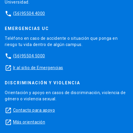
Universidad.
phone
(56)95504 4000
EMERGENCIAS UC
Teléfono en caso de accidente o situación que ponga en
riesgo tu vida dentro de algún campus.
phone
(56)95504 5000
launch
Ir al sitio de Emergencias
DISCRIMINACIÓN Y VIOLENCIA
Orientación y apoyo en casos de discriminación, violencia de
género o violencia sexual.
launch
Contacto para apoyo
launch
Más orientación