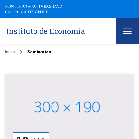
Instituto de Economía
keyboard_arrow_right
Inicio
Seminarios