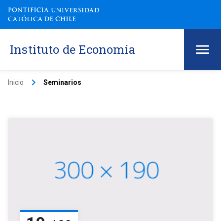
Instituto de Economía
keyboard_arrow_right
Inicio
Seminarios