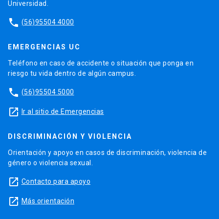
Universidad.
phone
(56)95504 4000
EMERGENCIAS UC
Teléfono en caso de accidente o situación que ponga en
riesgo tu vida dentro de algún campus.
phone
(56)95504 5000
launch
Ir al sitio de Emergencias
DISCRIMINACIÓN Y VIOLENCIA
Orientación y apoyo en casos de discriminación, violencia de
género o violencia sexual.
launch
Contacto para apoyo
launch
Más orientación