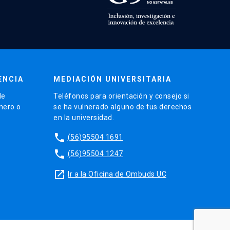
ENCIA
MEDIACIÓN UNIVERSITARIA
de
Teléfonos para orientación y consejo si
énero o
se ha vulnerado alguno de tus derechos
en la universidad.
phone
(56)95504 1691
phone
(56)95504 1247
launch
Ir a la Oficina de Ombuds UC