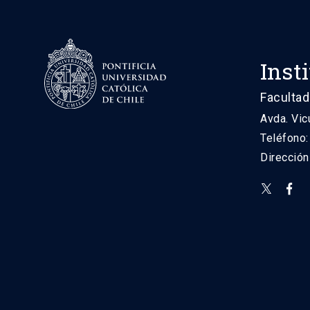
Inst
Facultad
Avda. Vic
Teléfono
Direcció