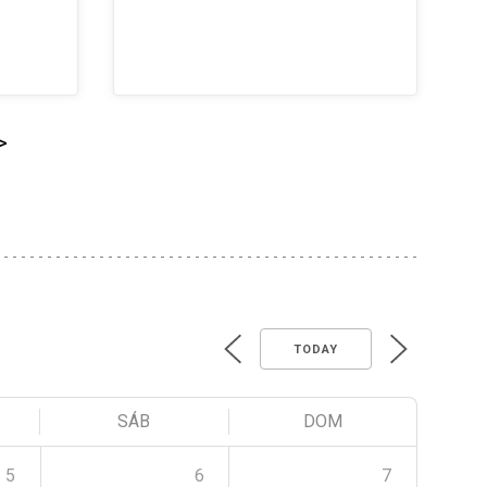
>
TODAY
SÁB
DOM
5
6
7