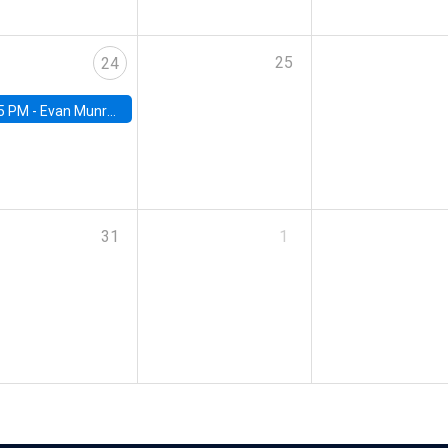
25
24
5 PM -
Evan Munro, Neyman Visiting Assistant Professor in the Department of Statistics at UC Berkeley
31
1