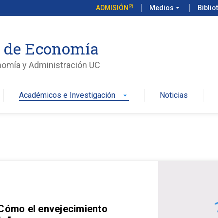
ADMISIÓN
Medios
arrow_drop_down
Biblio
o de Economía
nomía y Administración UC
Académicos e Investigación
Noticias
arrow_drop_down
 Cómo el envejecimiento