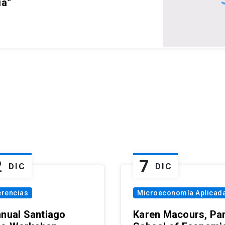
ia”
2
7
DIC
DIC
erencias
Microeconomía Aplicad
nnual Santiago
Karen Macours, Par