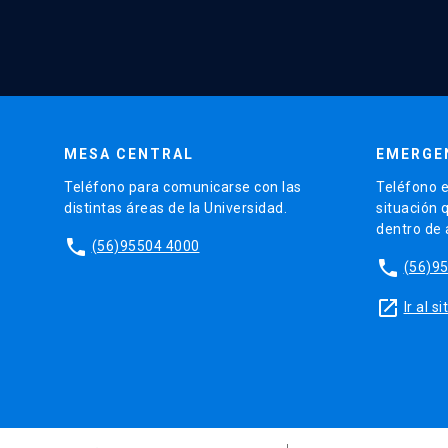
MESA CENTRAL
EMERGE
Teléfono para comunicarse con las
Teléfono e
distintas áreas de la Universidad.
situación 
dentro de
phone
(56)95504 4000
phone
(56)9
launch
Ir al 