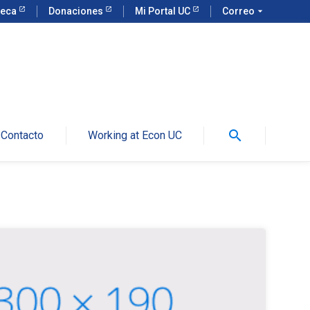
teca
Donaciones
Mi Portal UC
Correo
arrow_drop_down
search
Contacto
Working at Econ UC