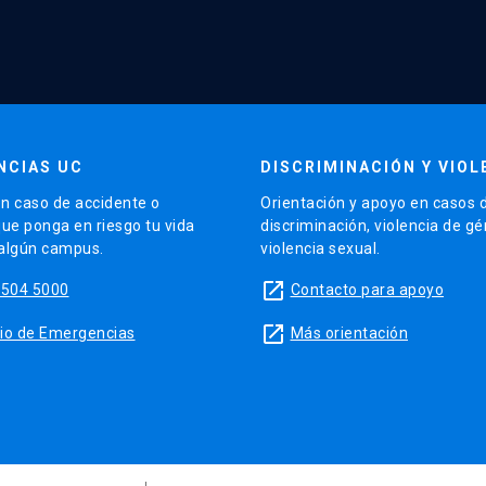
NCIAS UC
DISCRIMINACIÓN Y VIOL
n caso de accidente o
Orientación y apoyo en casos 
que ponga en riesgo tu vida
discriminación, violencia de g
 algún campus.
violencia sexual.
launch
5504 5000
Contacto para apoyo
launch
sitio de Emergencias
Más orientación