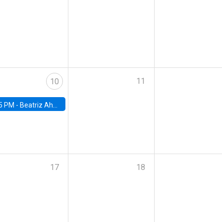
11
10
5 PM -
Beatriz Ahumada, PhD candidate, Universidad de Pittsburgh
17
18