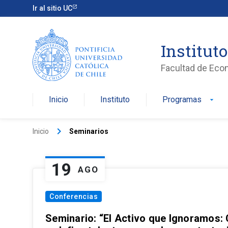
Ir al sitio UC
Institut
Facultad de Eco
Inicio
Instituto
Programas
arrow_drop_down
keyboard_arrow_right
Inicio
Seminarios
19
AGO
Conferencias
Seminario: “El Activo que Ignoramos: