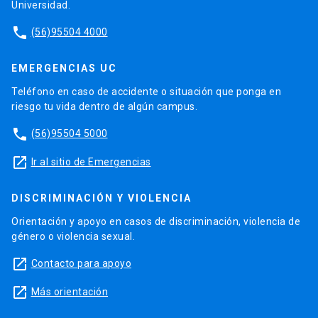
Universidad.
phone
(56)95504 4000
EMERGENCIAS UC
Teléfono en caso de accidente o situación que ponga en
riesgo tu vida dentro de algún campus.
phone
(56)95504 5000
launch
Ir al sitio de Emergencias
DISCRIMINACIÓN Y VIOLENCIA
Orientación y apoyo en casos de discriminación, violencia de
género o violencia sexual.
launch
Contacto para apoyo
launch
Más orientación