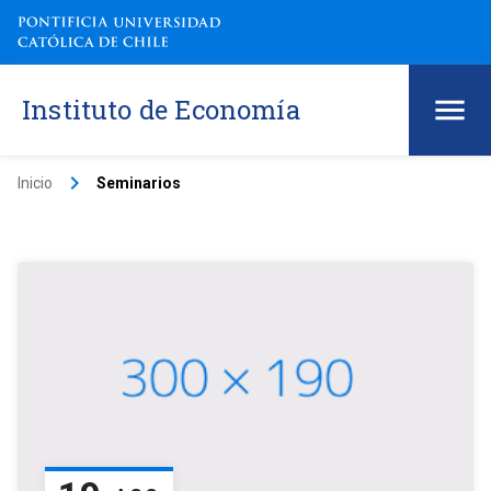
Instituto de Economía
keyboard_arrow_right
Inicio
Seminarios